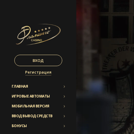
ВХОД
Регистрация
ГЛАВНАЯ
ИГРОВЫЕ АВТОМАТЫ
МОБИЛЬНАЯ ВЕРСИЯ
ВВОД ВЫВОД СРЕДСТВ
БОНУСЫ