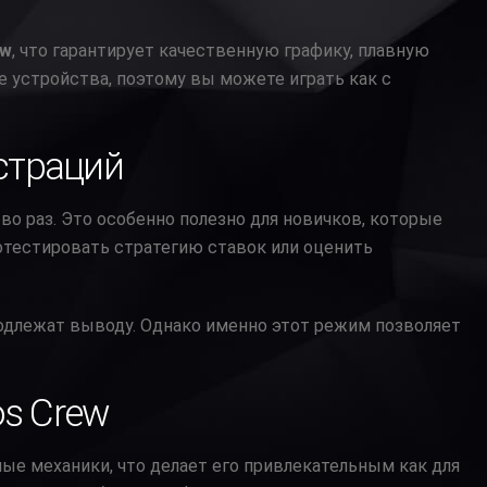
aw
, что гарантирует качественную графику, плавную
 устройства, поэтому вы можете играть как с
страций
о раз. Это особенно полезно для новичков, которые
ротестировать стратегию ставок или оценить
одлежат выводу. Однако именно этот режим позволяет
s Crew
ые механики, что делает его привлекательным как для