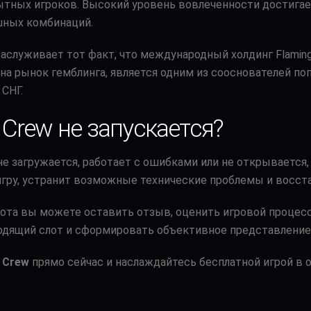
пытных игроков. Высокий уровень вовлеченности достигае
шных комбинаций.
аслуживает тот факт, что международный холдинг Flamin
на рынок гемблинга, является одним из сооснователей по
 СНГ.
Crew не запускается?
е загружается, работает с ошибками или не открывается
гру, устранит возможные технические проблемы и восст
лота вы можете оставить отзыв, оценить игровой процес
одящий слот и сформировать объективное представление 
 Crew
прямо сейчас и наслаждайтесь бесплатной игрой в о