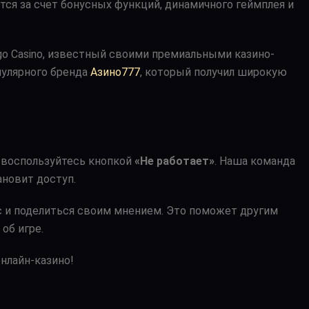
тся за счет бонусных функций, динамичного геймплея и
go Casino, известный своими премиальными казино-
пулярного бренда
Азино777
, который получил широкую
, воспользуйтесь кнопкой
«Не работает»
. Наша команда
ановит доступ.
с и поделиться своим мнением. Это поможет другим
об игре.
нлайн-казино!