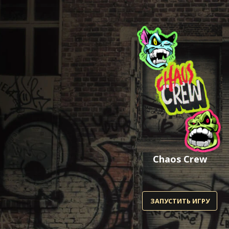
Chaos Crew
ЗАПУСТИТЬ ИГРУ