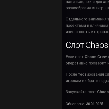
новичков, так и для о
разнообразия выигры
Отдельного внимания з
проектами и влиянием 
известность в странах
Слот Chaos 
Если слот
Chaos Crew
н
оперативно проверит и
После тестирования с
игрокам выбрать подх
Запускайте слот
Chaos
Обновлено:
30.01.2025