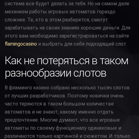
система все будет делать за тебя. Но на самом деле
механизм работы игровых автоматов гораздо
сложнее. Те, кто в этом разберется, смогут
зарабатывать на своих знаниях хорошие деньги. Для
этого вам необходимо зарегистрироваться на сайте
flamingocasino
и выбрать для себя подходящий слот.
Как не потеряться в таком
разнообразии слотов
В фламинго казино собрано несколько тысяч слотов
от лучших разработчиков. Поэтому новички очень
часто теряются в таком большом количестве
автоматов и не знают, какому именно отдать
предпочтение. Многие думают, что все игровые
автоматы по своему функционалу одинаковые и
различаются только картинкой и сюжетом. И только