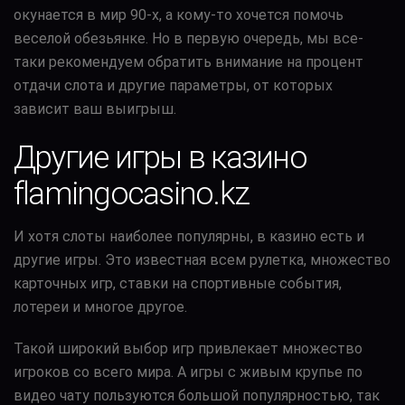
окунается в мир 90-х, а кому-то хочется помочь
веселой обезьянке. Но в первую очередь, мы все-
таки рекомендуем обратить внимание на процент
отдачи слота и другие параметры, от которых
зависит ваш выигрыш.
Другие игры в казино
flamingocasino.kz
И хотя слоты наиболее популярны, в казино есть и
другие игры. Это известная всем рулетка, множество
карточных игр, ставки на спортивные события,
лотереи и многое другое.
Такой широкий выбор игр привлекает множество
игроков со всего мира. А игры с живым крупье по
видео чату пользуются большой популярностью, так