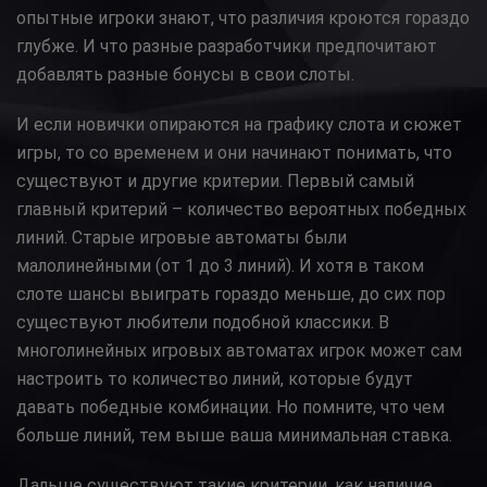
опытные игроки знают, что различия кроются гораздо
глубже. И что разные разработчики предпочитают
добавлять разные бонусы в свои слоты.
И если новички опираются на графику слота и сюжет
игры, то со временем и они начинают понимать, что
существуют и другие критерии. Первый самый
главный критерий – количество вероятных победных
линий. Старые игровые автоматы были
малолинейными (от 1 до 3 линий). И хотя в таком
слоте шансы выиграть гораздо меньше, до сих пор
существуют любители подобной классики. В
многолинейных игровых автоматах игрок может сам
настроить то количество линий, которые будут
давать победные комбинации. Но помните, что чем
больше линий, тем выше ваша минимальная ставка.
Дальше существуют такие критерии, как наличие