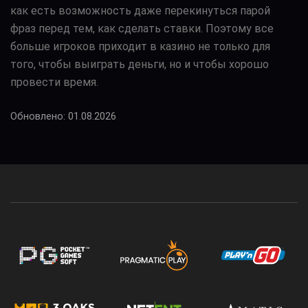
как есть возможность даже перекинуться парой
фраз перед тем, как сделать ставки. Поэтому все
больше игроков приходит в казино не только для
того, чтобы выиграть деньги, но и чтобы хорошо
провести время.
Обновлено:
01.08.2026