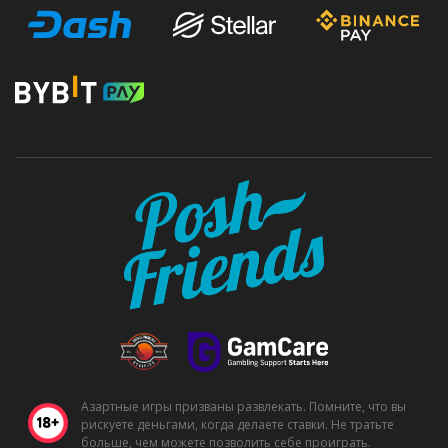
Азартные игры призваны развлекать. Помните, что вы
рискуете деньгами, когда делаете ставки. Не тратьте
больше, чем можете позволить себе проиграть.