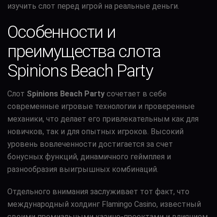
изучить слот перед игрой на реальные деньги.
Особенности и
преимущества слота
Spinions Beach Party
Слот
Spinions Beach Party
сочетает в себе
современные игровые технологии и проверенные
механики, что делает его привлекательным как для
новичков, так и для опытных игроков. Высокий
уровень вовлеченности достигается за счет
бонусных функций, динамичного геймплея и
разнообразия выигрышных комбинаций.
Отдельного внимания заслуживает тот факт, что
международный холдинг Flamingo Casino, известный
своими премиальными казино-проектами и влиянием