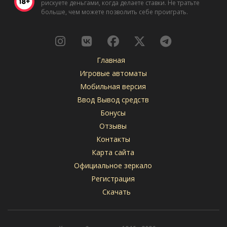
рискуете деньгами, когда делаете ставки. Не тратьте
больше, чем можете позволить себе проиграть.
Главная
Игровые автоматы
Мобильная версия
Ввод Вывод средств
Бонусы
Отзывы
Контакты
Карта сайта
Официальное зеркало
Регистрация
Скачать