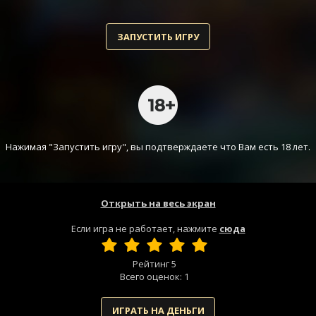
ЗАПУСТИТЬ ИГРУ
Нажимая "Запустить игру", вы подтверждаете что Вам есть 18 лет.
Открыть на весь экран
Если игра не работает, нажмите
сюда
Рейтинг
5
Всего оценок:
1
ИГРАТЬ НА ДЕНЬГИ