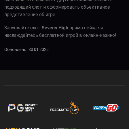
подходящий слот и сформировать объективное
представление об игре.
Запускайте слот
Sevens High
прямо сейчас и
наслаждайтесь бесплатной игрой в онлайн-казино!
Обновлено:
30.01.2025