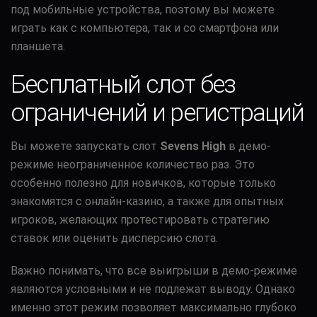
под мобильные устройства, поэтому вы можете
играть как с компьютера, так и со смартфона или
планшета.
Бесплатный слот без
ограничений и регистраций
Вы можете запускать слот
Sevens High
в демо-
режиме неограниченное количество раз. Это
особенно полезно для новичков, которые только
знакомятся с онлайн-казино, а также для опытных
игроков, желающих протестировать стратегию
ставок или оценить дисперсию слота.
Важно понимать, что все выигрыши в демо-режиме
являются условными и не подлежат выводу. Однако
именно этот режим позволяет максимально глубоко