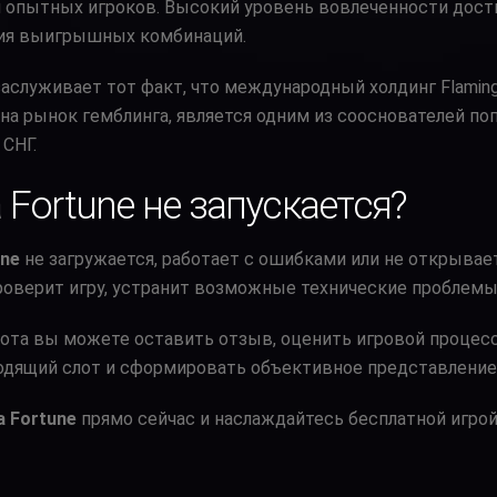
ля опытных игроков. Высокий уровень вовлеченности дост
зия выигрышных комбинаций.
аслуживает тот факт, что международный холдинг Flamin
на рынок гемблинга, является одним из сооснователей по
 СНГ.
 Fortune не запускается?
une
не загружается, работает с ошибками или не открывае
оверит игру, устранит возможные технические проблемы
лота вы можете оставить отзыв, оценить игровой процес
одящий слот и сформировать объективное представление 
a Fortune
прямо сейчас и наслаждайтесь бесплатной игрой