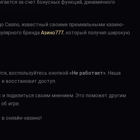
игается за счет бонусных функций, динамичного
go Casino, известный своими премиальными казино-
пулярного бренда
Азино777
, который получил широкую
тся, воспользуйтесь кнопкой
«Не работает»
. Наша
 и восстановит доступ.
с и поделиться своим мнением. Это поможет другим
об игре.
 в онлайн-казино!