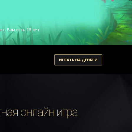
то Вам есть 18 лет.
ИГРАТЬ НА ДЕНЬГИ
тная онлайн игра