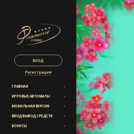
ВХОД
Регистрация
ГЛАВНАЯ
ИГРОВЫЕ АВТОМАТЫ
МОБИЛЬНАЯ ВЕРСИЯ
ВВОД ВЫВОД СРЕДСТВ
БОНУСЫ