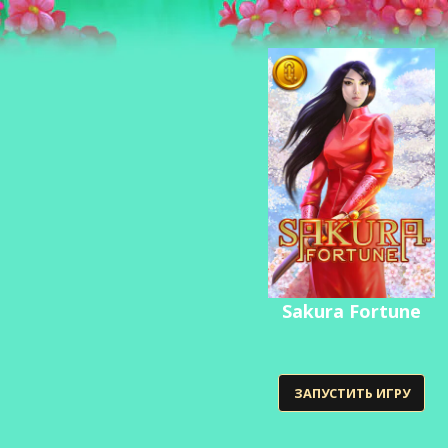
Sakura Fortune
ЗАПУСТИТЬ ИГРУ