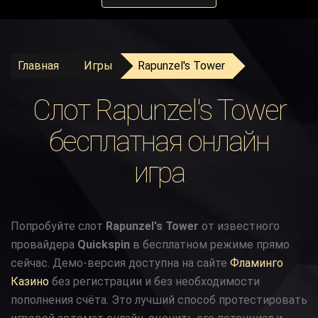
Главная
Игры
Rapunzel's Tower
Слот Rapunzel's Tower
бесплатная онлайн
игра
Попробуйте слот
Rapunzel's Tower
от известного
провайдера
Quickspin
в бесплатном режиме прямо
сейчас. Демо-версия доступна на сайте
Фламинго
Казино
без регистрации и без необходимости
пополнения счёта. Это лучший способ протестировать