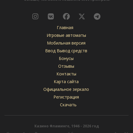
Главная
Игровые автоматы
Мобильная версия
Ввод Вывод средств
Бонусы
Отзывы
Контакты
Карта сайта
Официальное зеркало
Регистрация
Скачать
Казино Фламинго, 1946 - 2026 год