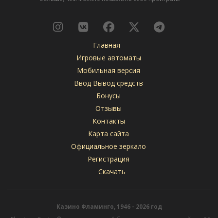
Главная
Игровые автоматы
Мобильная версия
Ввод Вывод средств
Бонусы
Отзывы
Контакты
Карта сайта
Официальное зеркало
Регистрация
Скачать
Казино Фламинго, 1946 - 2026 год