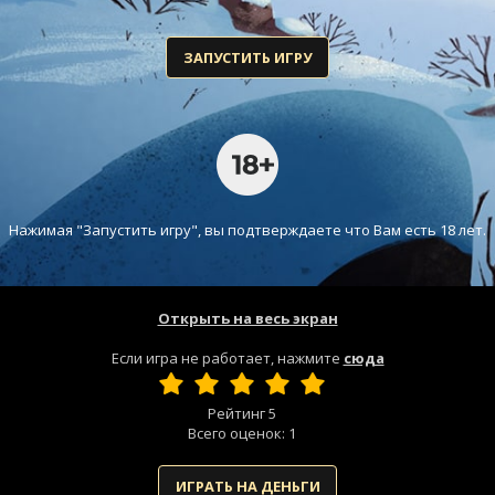
ЗАПУСТИТЬ ИГРУ
Нажимая "Запустить игру", вы подтверждаете что Вам есть 18 лет.
Открыть на весь экран
Если игра не работает, нажмите
сюда
Рейтинг
5
Всего оценок:
1
ИГРАТЬ НА ДЕНЬГИ