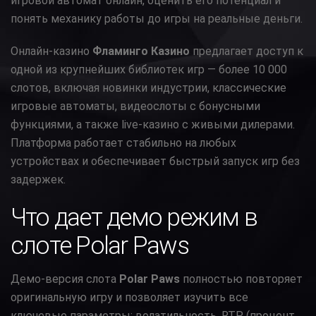
игровой автомат онлайн, оценить его потенциал и
понять механику работы до игры на реальные деньги.
Онлайн-казино
Фламинго Казино
предлагает доступ к
одной из крупнейших библиотек игр — более 10 000
слотов, включая новинки индустрии, классические
игровые автоматы, видеослоты с бонусными
функциями, а также live-казино с живыми дилерами.
Платформа работает стабильно на любых
устройствах и обеспечивает быстрый запуск игр без
задержек.
Что дает демо режим в
слоте Polar Paws
Демо-версия слота
Polar Paws
полностью повторяет
оригинальную игру и позволяет изучить все
ключевые параметры: волатильность, RTP (процент