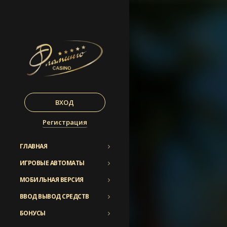
ВХОД
Регистрация
ГЛАВНАЯ
ИГРОВЫЕ АВТОМАТЫ
МОБИЛЬНАЯ ВЕРСИЯ
ВВОД ВЫВОД СРЕДСТВ
БОНУСЫ