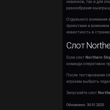
новичков, так и для о
разнообразия выигры
Отдельного внимания з
проектами и влиянием 
известность в странах
Слот Northe
Если слот
Northern Sk
команда оперативно пр
После тестирования с
игрокам выбрать подх
Запускайте слот
North
Обновлено:
30.01.2025