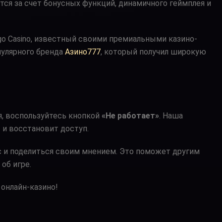
тся за счет бонусных функций, динамичного геймплея и
go Casino, известный своими премиальными казино-
пулярного бренда
Азино777
, который получил широкую
я, воспользуйтесь кнопкой
«Не работает»
. Наша
 и восстановит доступ.
с и поделиться своим мнением. Это поможет другим
об игре.
 онлайн-казино!