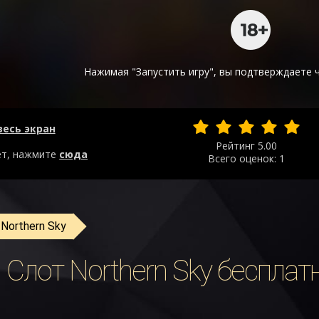
Нажимая "Запустить игру", вы подтверждаете ч
весь экран
Рейтинг
5.00
ет, нажмите
сюда
Всего оценок:
1
Northern Sky
Слот Northern Sky бесплат