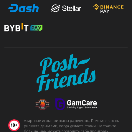
Азартные игры призваны развлекать. Помните, что вы
рискуете деньгами, когда делаете ставки. Не тратьте
больше, чем можете позволить себе проиграть.