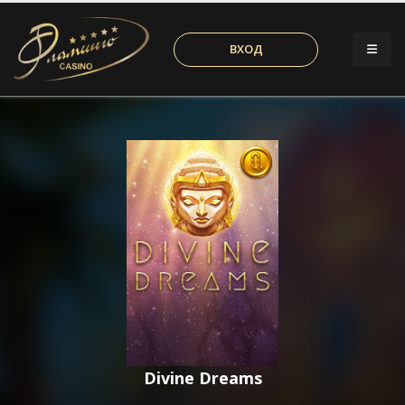
ВХОД
Divine Dreams