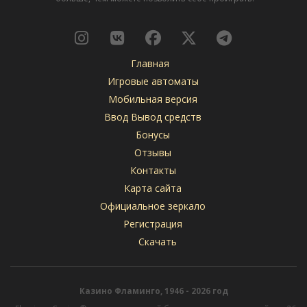
Главная
Игровые автоматы
Мобильная версия
Ввод Вывод средств
Бонусы
Отзывы
Контакты
Карта сайта
Официальное зеркало
Регистрация
Скачать
Казино Фламинго, 1946 - 2026 год