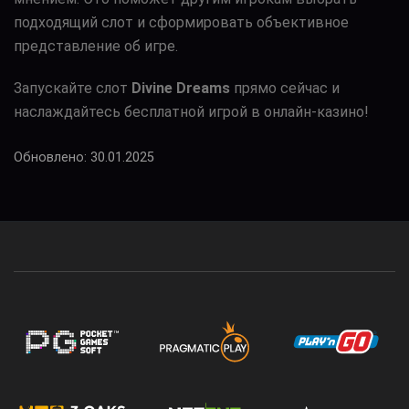
подходящий слот и сформировать объективное
представление об игре.
Запускайте слот
Divine Dreams
прямо сейчас и
наслаждайтесь бесплатной игрой в онлайн-казино!
Обновлено:
30.01.2025