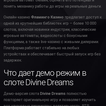
игровой автомат онлайн, оценить его потенциал и
понять механику работы до игры на реальные деньги.
Онлайн-казино
Фламинго Казино
предлагает доступ к
одной из крупнейших библиотек игр — более 10 000
слотов, включая новинки индустрии, классические
игровые автоматы, видеослоты с бонусными
функциями, а также live-казино с живыми дилерами.
Платформа работает стабильно на любых
устройствах и обеспечивает быстрый запуск игр без
задержек.
Что дает демо режим в
слоте Divine Dreams
Демо-версия слота
Divine Dreams
полностью
повторяет оригинальную игру и позволяет изучить
все ключевые параметры: волатильность, RTP