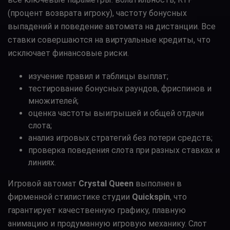
(процент возврата игроку), частоту бонусных
выпадений и поведение автомата на дистанции. Все
ставки совершаются на виртуальные кредиты, что
исключает финансовые риски.
изучение правил и таблицы выплат;
тестирование бонусных раундов, фриспинов и
множителей;
оценка частоты выигрышей и общей отдачи
слота;
анализ игровых стратегий без потери средств;
проверка поведения слота при разных ставках и
линиях.
Игровой автомат
Crystal Queen
выполнен в
фирменной стилистике студии
Quickspin
, что
гарантирует качественную графику, плавную
анимацию и продуманную игровую механику. Слот