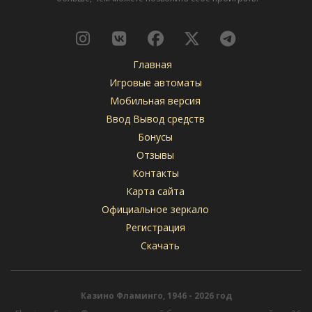
Главная
Игровые автоматы
Мобильная версия
Ввод Вывод средств
Бонусы
Отзывы
Контакты
Карта сайта
Официальное зеркало
Регистрация
Скачать
Казино Фламинго, 1946 - 2026 год