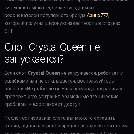
на рынок гемблинга, является одним из
сооснователей популярного бренда
Азино777
,
который получил широкую известность в странах
СНГ.
Слот Crystal Queen не
запускается?
Если слот
Crystal Queen
не загружается, работает с
ошибками или не открывается, воспользуйтесь
кнопкой
«Не работает»
. Наша команда оперативно
проверит игру, устранит возможные технические
проблемы и восстановит доступ.
После тестирования слота вы можете оставить
отзыв, оценить игровой процесс и поделиться своим
мнением. Это поможет другим игрокам выбрать