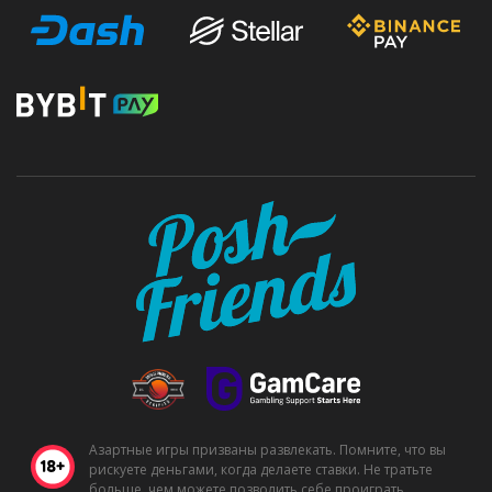
Азартные игры призваны развлекать. Помните, что вы
рискуете деньгами, когда делаете ставки. Не тратьте
больше, чем можете позволить себе проиграть.