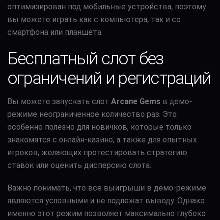
оптимизирован под мобильные устройства, поэтому
вы можете играть как с компьютера, так и со
смартфона или планшета.
Бесплатный слот без
ограничений и регистраций
Вы можете запускать слот
Arcane Gems
в демо-
режиме неограниченное количество раз. Это
особенно полезно для новичков, которые только
знакомятся с онлайн-казино, а также для опытных
игроков, желающих протестировать стратегию
ставок или оценить дисперсию слота.
Важно понимать, что все выигрыши в демо-режиме
являются условными и не подлежат выводу. Однако
именно этот режим позволяет максимально глубоко