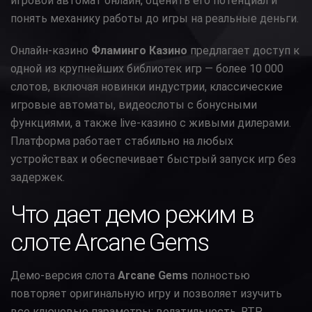
игровой автомат онлайн, оценить его потенциал и
понять механику работы до игры на реальные деньги.
Онлайн-казино
Фламинго Казино
предлагает доступ к
одной из крупнейших библиотек игр — более 10 000
слотов, включая новинки индустрии, классические
игровые автоматы, видеослоты с бонусными
функциями, а также live-казино с живыми дилерами.
Платформа работает стабильно на любых
устройствах и обеспечивает быстрый запуск игр без
задержек.
Что дает демо режим в
слоте Arcane Gems
Демо-версия слота
Arcane Gems
полностью
повторяет оригинальную игру и позволяет изучить
все ключевые параметры: волатильность, RTP