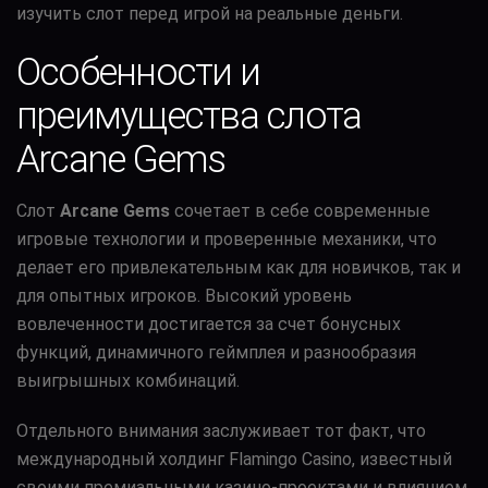
изучить слот перед игрой на реальные деньги.
Особенности и
преимущества слота
Arcane Gems
Слот
Arcane Gems
сочетает в себе современные
игровые технологии и проверенные механики, что
делает его привлекательным как для новичков, так и
для опытных игроков. Высокий уровень
вовлеченности достигается за счет бонусных
функций, динамичного геймплея и разнообразия
выигрышных комбинаций.
Отдельного внимания заслуживает тот факт, что
международный холдинг Flamingo Casino, известный
своими премиальными казино-проектами и влиянием