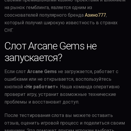
на рынок гемблинга, является одним из
сооснователей популярного бренда
Азино777
,
который получил широкую известность в странах
СНГ.
Слот Arcane Gems не
запускается?
Если слот
Arcane Gems
не загружается, работает с
ошибками или не открывается, воспользуйтесь
кнопкой
«Не работает»
. Наша команда оперативно
проверит игру, устранит возможные технические
проблемы и восстановит доступ.
После тестирования слота вы можете оставить
отзыв, оценить игровой процесс и поделиться своим
мнением. Это поможет другим игрокам выбрать