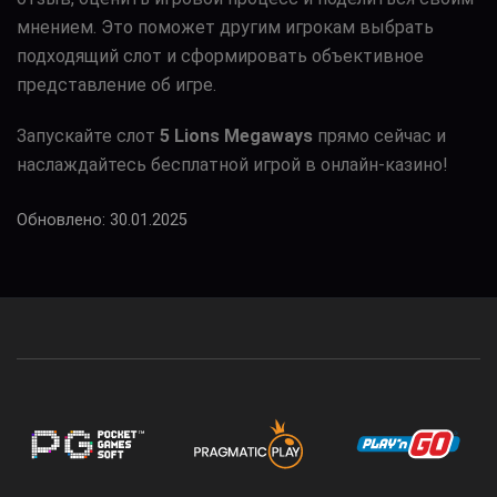
мнением. Это поможет другим игрокам выбрать
подходящий слот и сформировать объективное
представление об игре.
Запускайте слот
5 Lions Megaways
прямо сейчас и
наслаждайтесь бесплатной игрой в онлайн-казино!
Обновлено:
30.01.2025