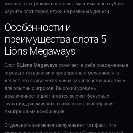
именно этот режим позволяет максимально глубоко
изучить слот перед игрой на реальные деньги.
Особенности и
преимущества слота 5
Lions Megaways
Слот
5 Lions Megaways
сочетает в себе современные
игровые технологии и проверенные механики, что
делает его привлекательным как для новичков, так и
для опытных игроков. Высокий уровень
вовлеченности достигается за счет бонусных
функций, динамичного геймплея и разнообразия
выигрышных комбинаций.
Отдельного внимания заслуживает тот факт, что
международный холдинг Flamingo Casino, известный