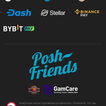
Азартные игры призваны развлекать. Помните, что вы