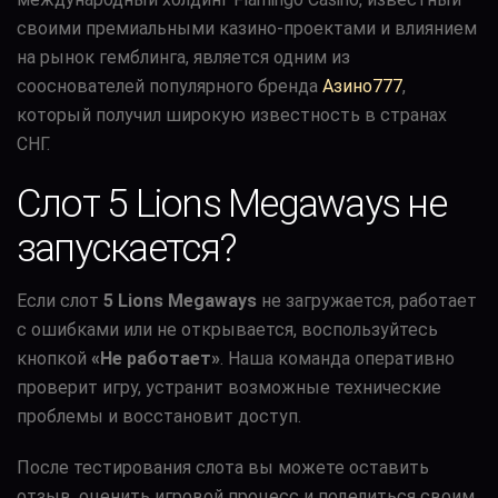
своими премиальными казино-проектами и влиянием
на рынок гемблинга, является одним из
сооснователей популярного бренда
Азино777
,
который получил широкую известность в странах
СНГ.
Слот 5 Lions Megaways не
запускается?
Если слот
5 Lions Megaways
не загружается, работает
с ошибками или не открывается, воспользуйтесь
кнопкой
«Не работает»
. Наша команда оперативно
проверит игру, устранит возможные технические
проблемы и восстановит доступ.
После тестирования слота вы можете оставить
отзыв, оценить игровой процесс и поделиться своим