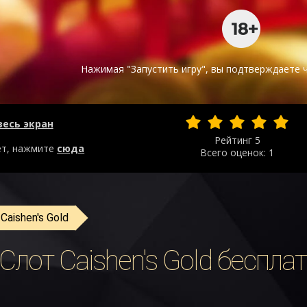
Нажимая "Запустить игру", вы подтверждаете ч
весь экран
Рейтинг
5
ет, нажмите
сюда
Всего оценок:
1
Caishen's Gold
Слот Caishen's Gold беспла