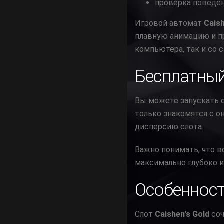
проверка поведен
Игровой автомат
Caish
плавную анимацию и п
компьютера, так и со 
Бесплатный
Вы можете запускать 
только знакомятся с о
дисперсию слота.
Важно понимать, что 
максимально глубоко и
Особенности
Слот
Caishen's Gold
соч