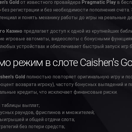
en's Gold
от известного провайдера
Pragmatic Play
в бесп
о
без регистрации и без необходимости пополнения счёта.
отенциал и понять механику работы до игры на реальные де
го Казино
предлагает доступ к одной из крупнейших библи
ие игровые автоматы, видеослоты с бонусными функциями
 любых устройствах и обеспечивает быстрый запуск игр б
мо режим в слоте Caishen's Go
shen's Gold
полностью повторяет оригинальную игру и по
роцент возврата игроку), частоту бонусных выпадений и 
альные кредиты, что исключает финансовые риски.
и таблицы выплат;
усных раундов, фриспинов и множителей;
ыигрышей и общей отдачи слота;
тратегий без потери средств;