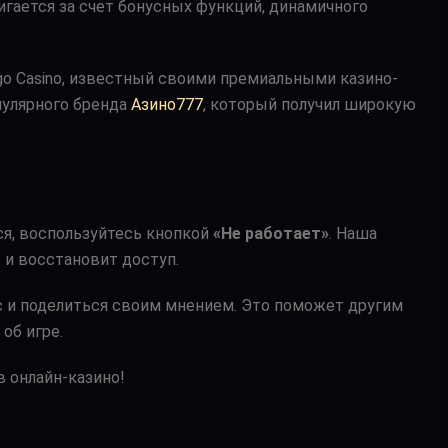
игается за счет бонусных функций, динамичного
go Casino, известный своими премиальными казино-
пулярного бренда
Азино777
, который получил широкую
ся, воспользуйтесь кнопкой
«Не работает»
. Наша
 и восстановит доступ.
с и поделиться своим мнением. Это поможет другим
об игре.
в онлайн-казино!