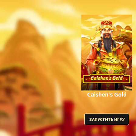
Caishen's Gold
ЗАПУСТИТЬ ИГРУ