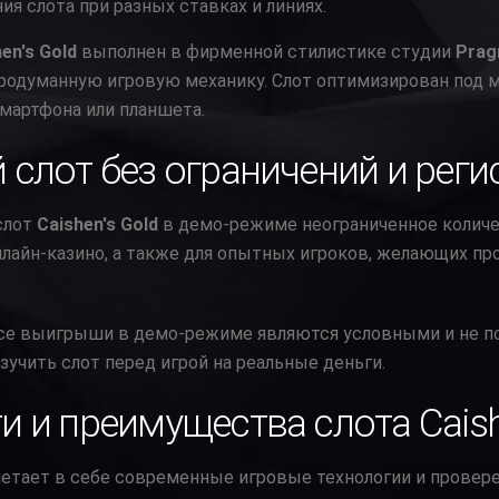
ия слота при разных ставках и линиях.
en's Gold
выполнен в фирменной стилистике студии
Prag
родуманную игровую механику. Слот оптимизирован под м
смартфона или планшета.
 слот без ограничений и реги
слот
Caishen's Gold
в демо-режиме неограниченное количес
нлайн-казино, а также для опытных игроков, желающих п
все выигрыши в демо-режиме являются условными и не п
зучить слот перед игрой на реальные деньги.
 и преимущества слота Caish
етает в себе современные игровые технологии и провере