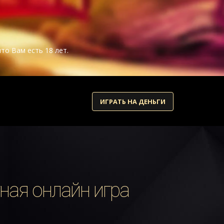
то Вам есть 18 лет.
ИГРАТЬ НА ДЕНЬГИ
тная онлайн игра