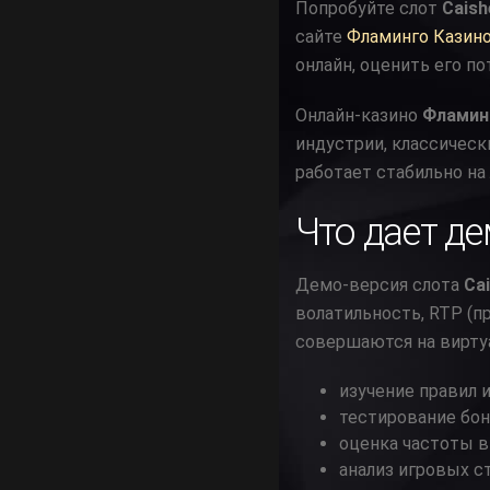
Попробуйте слот
Caish
сайте
Фламинго Казин
онлайн, оценить его п
Онлайн-казино
Фламин
индустрии, классическ
работает стабильно на
Что дает де
Демо-версия слота
Cai
волатильность, RTP (п
совершаются на вирту
изучение правил 
тестирование бон
оценка частоты в
анализ игровых с