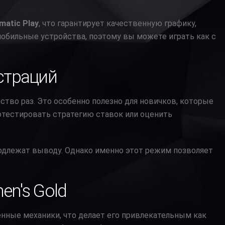
matic Play
, что гарантирует качественную графику,
обильные устройства, поэтому вы можете играть как с
страций
тво раз. Это особенно полезно для новичков, которые
ротестировать стратегию ставок или оценить
одлежат выводу. Однако именно этот режим позволяет
en's Gold
нные механики, что делает его привлекательным как