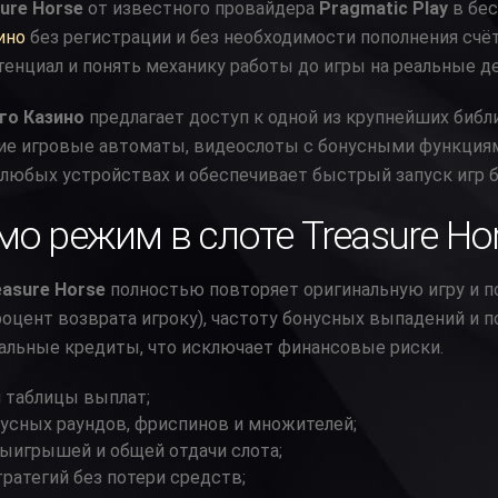
ure Horse
от известного провайдера
Pragmatic Play
в бес
ино
без регистрации и без необходимости пополнения счё
отенциал и понять механику работы до игры на реальные де
го Казино
предлагает доступ к одной из крупнейших библи
ие игровые автоматы, видеослоты с бонусными функциями
 любых устройствах и обеспечивает быстрый запуск игр б
мо режим в слоте Treasure Ho
easure Horse
полностью повторяет оригинальную игру и п
роцент возврата игроку), частоту бонусных выпадений и 
альные кредиты, что исключает финансовые риски.
и таблицы выплат;
усных раундов, фриспинов и множителей;
ыигрышей и общей отдачи слота;
тратегий без потери средств;