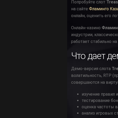
Попробуйте слот
Treas
на сайте
Фламинго Каз
онлайн, оценить его п
Онлайн-казино
Фламин
индустрии, классическ
работает стабильно на
Что дает де
Демо-версия слота
Tr
волатильность, RTP (п
совершаются на вирту
изучение правил 
тестирование бон
оценка частоты в
анализ игровых с