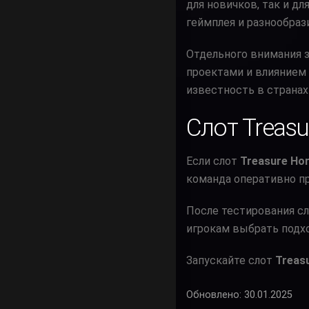
для новичков, так и д
геймплея и разнообра
Отдельного внимания з
проектами и влиянием 
известность в странах
Слот Treasu
Если слот
Treasure Ho
команда оперативно пр
После тестирования с
игрокам выбрать подх
Запускайте слот
Treas
Обновлено:
30.01.2025