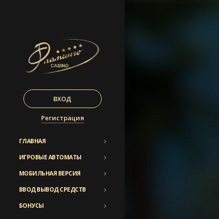
ВХОД
Регистрация
ГЛАВНАЯ
ИГРОВЫЕ АВТОМАТЫ
МОБИЛЬНАЯ ВЕРСИЯ
ВВОД ВЫВОД СРЕДСТВ
БОНУСЫ