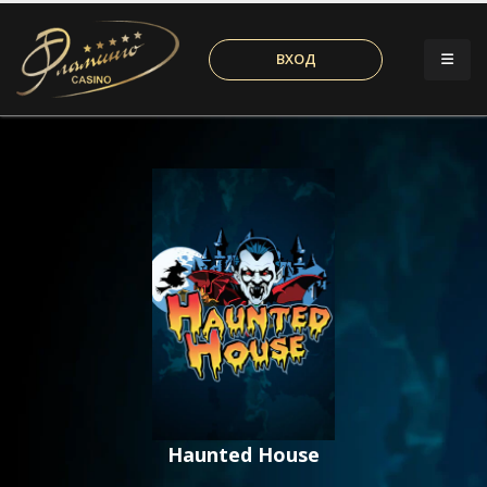
ВХОД
Haunted House