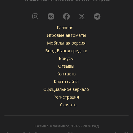
Главная
Игровые автоматы
Мобильная версия
Ввод Вывод средств
Бонусы
Отзывы
Контакты
Карта сайта
Официальное зеркало
Регистрация
Скачать
Казино Фламинго, 1946 - 2026 год