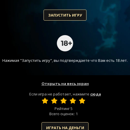
ЗАПУСТИТЬ ИГРУ
Нажимая "Запустить игру", вы подтверждаете что Вам есть 18 лет.
Открыть на весь экран
Если игра не работает, нажмите
сюда
Рейтинг
5
Всего оценок:
1
ИГРАТЬ НА ДЕНЬГИ