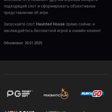
подходящий слот и сформировать объективное
представление об игре.
Запускайте слот
Haunted House
прямо сейчас и
наслаждайтесь бесплатной игрой в онлайн-казино!
Обновлено:
30.01.2025