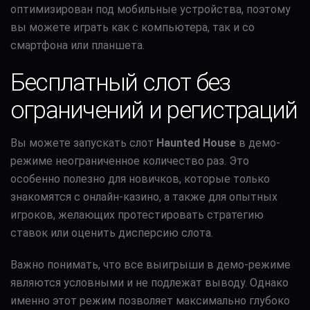
оптимизирован под мобильные устройства, поэтому
вы можете играть как с компьютера, так и со
смартфона или планшета.
Бесплатный слот без
ограничений и регистраций
Вы можете запускать слот
Haunted House
в демо-
режиме неограниченное количество раз. Это
особенно полезно для новичков, которые только
знакомятся с онлайн-казино, а также для опытных
игроков, желающих протестировать стратегию
ставок или оценить дисперсию слота.
Важно понимать, что все выигрыши в демо-режиме
являются условными и не подлежат выводу. Однако
именно этот режим позволяет максимально глубоко