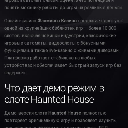
игровой автомат онлайн, оценить его потенциал и
понять механику работы до игры на реальные деньги.
Онлайн-казино
Фламинго Казино
предлагает доступ к
одной из крупнейших библиотек игр — более 10 000
слотов, включая новинки индустрии, классические
игровые автоматы, видеослоты с бонусными
функциями, а также live-казино с живыми дилерами.
Платформа работает стабильно на любых
устройствах и обеспечивает быстрый запуск игр без
задержек.
Что дает демо режим в
слоте Haunted House
Демо-версия слота
Haunted House
полностью
повторяет оригинальную игру и позволяет изучить
все ключевые параметры: волатильность, RTP