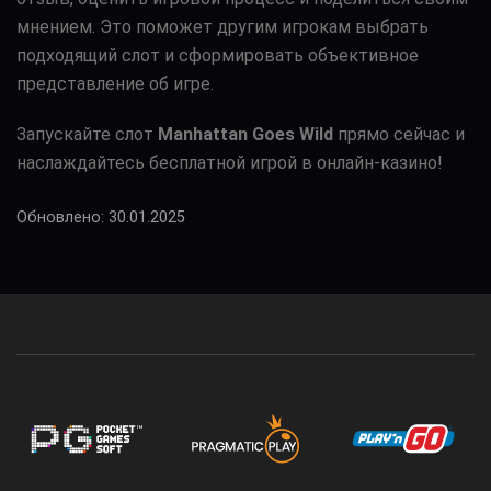
мнением. Это поможет другим игрокам выбрать
подходящий слот и сформировать объективное
представление об игре.
Запускайте слот
Manhattan Goes Wild
прямо сейчас и
наслаждайтесь бесплатной игрой в онлайн-казино!
Обновлено:
30.01.2025