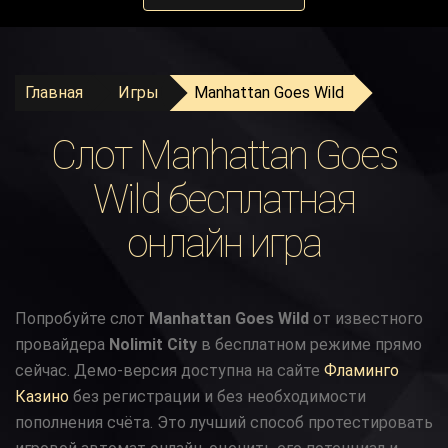
Главная
Игры
Manhattan Goes Wild
Слот Manhattan Goes
Wild бесплатная
онлайн игра
Попробуйте слот
Manhattan Goes Wild
от известного
провайдера
Nolimit City
в бесплатном режиме прямо
сейчас. Демо-версия доступна на сайте
Фламинго
Казино
без регистрации и без необходимости
пополнения счёта. Это лучший способ протестировать