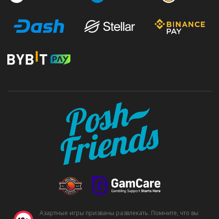
Азартные игры призваны развлекать. Помните, что вы