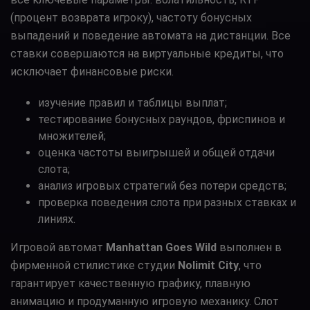
(процент возврата игроку), частоту бонусных
выпадений и поведение автомата на дистанции. Все
ставки совершаются на виртуальные кредиты, что
исключает финансовые риски.
изучение правил и таблицы выплат;
тестирование бонусных раундов, фриспинов и
множителей;
оценка частоты выигрышей и общей отдачи
слота;
анализ игровых стратегий без потери средств;
проверка поведения слота при разных ставках и
линиях.
Игровой автомат
Manhattan Goes Wild
выполнен в
фирменной стилистике студии
Nolimit City
, что
гарантирует качественную графику, плавную
анимацию и продуманную игровую механику. Слот