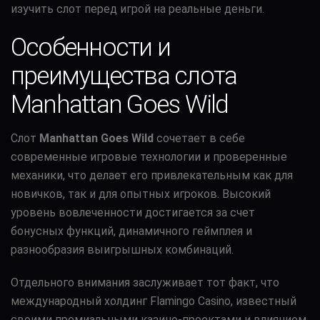
изучить слот перед игрой на реальные деньги.
Особенности и
преимущества слота
Manhattan Goes Wild
Слот
Manhattan Goes Wild
сочетает в себе
современные игровые технологии и проверенные
механики, что делает его привлекательным как для
новичков, так и для опытных игроков. Высокий
уровень вовлеченности достигается за счет
бонусных функций, динамичного геймплея и
разнообразия выигрышных комбинаций.
Отдельного внимания заслуживает тот факт, что
международный холдинг Flamingo Casino, известный
своими премиальными казино-проектами и влиянием