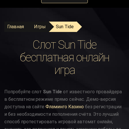
Главная
Игры
Sun Tide
Слот Sun Tide
бесплатная онлайн
игра
Попробуйте слот
Sun Tide
от известного провайдера
в бесплатном режиме прямо сейчас. Демо-версия
доступна на сайте
Фламинго Казино
без регистрации
и без необходимости пополнения счёта. Это лучший
способ протестировать игровой автомат онлайн,