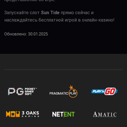
Запускайте слот
Sun Tide
прямо сейчас и
наслаждайтесь бесплатной игрой в онлайн-казино!
Обновлено:
30.01.2025