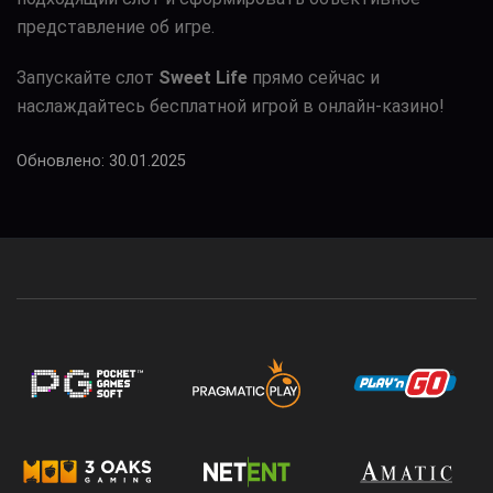
представление об игре.
Запускайте слот
Sweet Life
прямо сейчас и
наслаждайтесь бесплатной игрой в онлайн-казино!
Обновлено:
30.01.2025