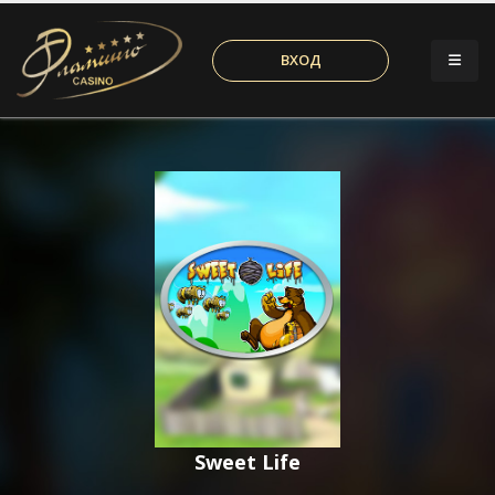
ВХОД
Sweet Life