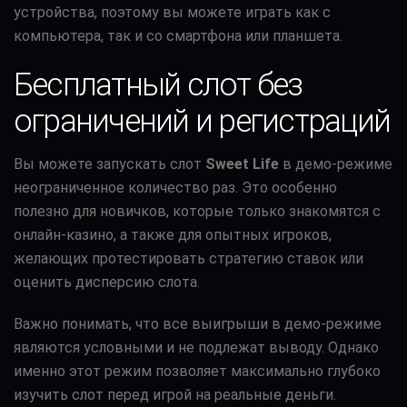
устройства, поэтому вы можете играть как с
компьютера, так и со смартфона или планшета.
Бесплатный слот без
ограничений и регистраций
Вы можете запускать слот
Sweet Life
в демо-режиме
неограниченное количество раз. Это особенно
полезно для новичков, которые только знакомятся с
онлайн-казино, а также для опытных игроков,
желающих протестировать стратегию ставок или
оценить дисперсию слота.
Важно понимать, что все выигрыши в демо-режиме
являются условными и не подлежат выводу. Однако
именно этот режим позволяет максимально глубоко
изучить слот перед игрой на реальные деньги.