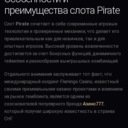
преимущества слота Pirate
Слот
Pirate
сочетает в себе современные игровые
технологии и проверенные механики, что делает его
привлекательным как для новичков, так и для
опытных игроков. Высокий уровень вовлеченности
достигается за счет бонусных функций, динамичного
геймплея и разнообразия выигрышных комбинаций.
Отдельного внимания заслуживает тот факт, что
международный холдинг Flamingo Casino, известный
своими премиальными казино-проектами и влиянием
на рынок гемблинга, является одним из
сооснователей популярного бренда
Азино777
,
который получил широкую известность в странах
СНГ.