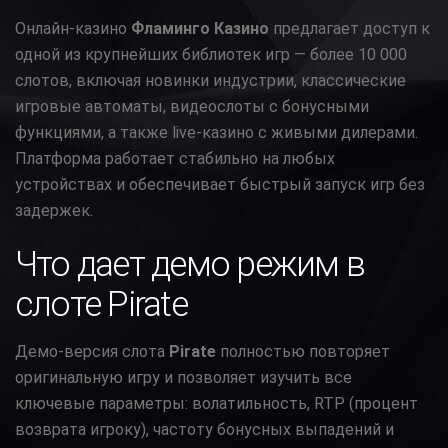
Онлайн-казино
Фламинго Казино
предлагает доступ к
одной из крупнейших библиотек игр — более 10 000
слотов, включая новинки индустрии, классические
игровые автоматы, видеослоты с бонусными
функциями, а также live-казино с живыми дилерами.
Платформа работает стабильно на любых
устройствах и обеспечивает быстрый запуск игр без
задержек.
Что дает демо режим в
слоте Pirate
Демо-версия слота
Pirate
полностью повторяет
оригинальную игру и позволяет изучить все
ключевые параметры: волатильность, RTP (процент
возврата игроку), частоту бонусных выпадений и