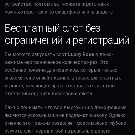
устройства, поэтому вы можете играть как с
компьютера, так и со смартфона или планшета.
Бесплатный слот без
ограничений и регистраций
Вы можете запускать слот
Lucky Rose
в демо-
режиме неограниченное количество раз. Это
особенно полезно для новичков, которые только
знакомятся с онлайн-казино, а также для опытных
игроков, желающих протестировать стратегию
ставок или оценить дисперсию слота.
Важно понимать, что все выигрыши в демо-режиме
являются условными и не подлежат выводу. Однако
именно этот режим позволяет максимально глубоко
изучить слот перед игрой на реальные деньги.