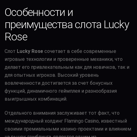
Особенности и
преимущества слота Lucky
Rose
Слот
Lucky Rose
сочетает в себе современные
игровые технологии и проверенные механики, что
делает его привлекательным как для новичков, так и
для опытных игроков. Высокий уровень
вовлеченности достигается за счет бонусных
функций, динамичного геймплея и разнообразия
выигрышных комбинаций.
Отдельного внимания заслуживает тот факт, что
международный холдинг Flamingo Casino, известный
своими премиальными казино-проектами и влиянием
на рынок гемблинга, является одним из