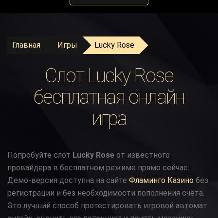
Главная
Игры
Lucky Rose
Слот Lucky Rose
бесплатная онлайн
игра
Попробуйте слот
Lucky Rose
от известного
провайдера
в бесплатном режиме прямо сейчас.
Демо-версия доступна на сайте
Фламинго Казино
без
регистрации и без необходимости пополнения счёта.
Это лучший способ протестировать игровой автомат