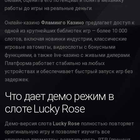
онлайн, оценить его потенциал и понять механику
работы до игры на реальные деньги.
Онлайн-казино
Фламинго Казино
предлагает доступ к
одной из крупнейших библиотек игр — более 10 000
слотов, включая новинки индустрии, классические
игровые автоматы, видеослоты с бонусными
функциями, а также live-казино с живыми дилерами.
Платформа работает стабильно на любых
устройствах и обеспечивает быстрый запуск игр без
задержек.
Что дает демо режим в
слоте Lucky Rose
Демо-версия слота
Lucky Rose
полностью повторяет
оригинальную игру и позволяет изучить все
ключевые параметры: волатильность, RTP (процент