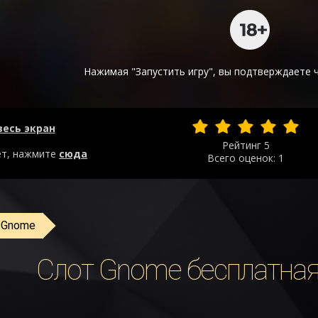
Нажимая "Запустить игру", вы подтверждаете ч
весь экран
Рейтинг
5
ет, нажмите
сюда
Всего оценок:
1
Gnome
Слот Gnome бесплатная