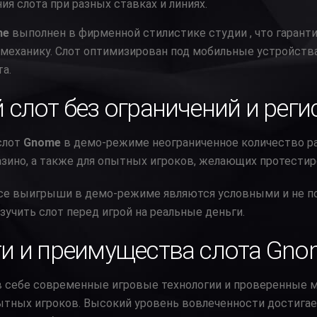
ия слота при разных ставках и линиях.
me
выполнен в фирменной стилистике студии
, что гаран
еханику. Слот оптимизирован под мобильные устройства,
а.
 слот без ограничений и реги
слот
Gnome
в демо-режиме неограниченное количество раз
азино, а также для опытных игроков, желающих протести
все выигрыши в демо-режиме являются условными и не п
зучить слот перед игрой на реальные деньги.
и и преимущества слота Gno
 себе современные игровые технологии и проверенные ме
пытных игроков. Высокий уровень вовлеченности достигае