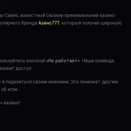
go Casino, известный своими премиальными казино-
пулярного бренда
Азино777
, который получил широкую
пользуйтесь кнопкой
«Не работает»
. Наша команда
ановит доступ.
с и поделиться своим мнением. Это поможет другим
об игре.
н-казино!