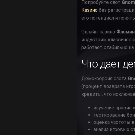
Попробуйте слот
Gnom
Казино
без регистраци
его потенциал и понят
Онлайн-казино
Фламин
индустрии, классическ
работает стабильно на
Что дает д
Демо-версия слота
Gn
(процент возврата игр
кредиты, что исключа
изучение правил 
тестирование бон
оценка частоты в
анализ игровых с