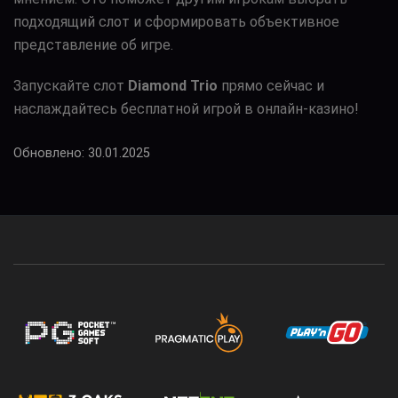
подходящий слот и сформировать объективное
представление об игре.
Запускайте слот
Diamond Trio
прямо сейчас и
наслаждайтесь бесплатной игрой в онлайн-казино!
Обновлено:
30.01.2025