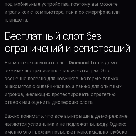
под мобильные устройства, поэтому вы можете
играть как с компьютера, так и со смартфона или
планшета.
Бесплатный слот без
ограничений и регистраций
Вы можете запускать слот
Diamond Trio
в демо-
режиме неограниченное количество раз. Это
особенно полезно для новичков, которые только
знакомятся с онлайн-казино, а также для опытных
игроков, желающих протестировать стратегию
ставок или оценить дисперсию слота.
Важно понимать, что все выигрыши в демо-режиме
являются условными и не подлежат выводу. Однако
именно этот режим позволяет максимально глубоко