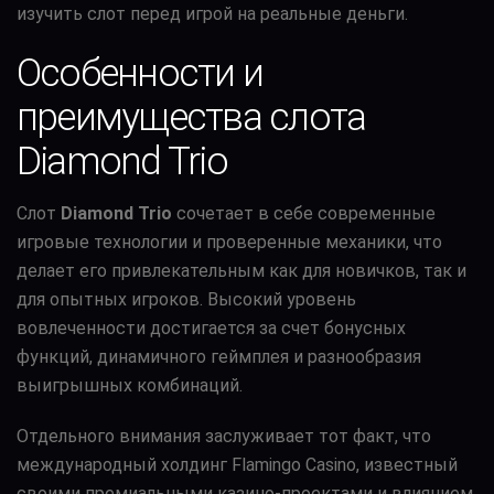
изучить слот перед игрой на реальные деньги.
Особенности и
преимущества слота
Diamond Trio
Слот
Diamond Trio
сочетает в себе современные
игровые технологии и проверенные механики, что
делает его привлекательным как для новичков, так и
для опытных игроков. Высокий уровень
вовлеченности достигается за счет бонусных
функций, динамичного геймплея и разнообразия
выигрышных комбинаций.
Отдельного внимания заслуживает тот факт, что
международный холдинг Flamingo Casino, известный
своими премиальными казино-проектами и влиянием