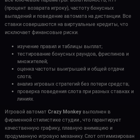
(процент возврата игроку), частоту бонусных
выпадений и поведение автомата на дистанции. Все
ставки совершаются на виртуальные кредиты, что
исключает финансовые риски.
изучение правил и таблицы выплат;
тестирование бонусных раундов, фриспинов и
множителей;
оценка частоты выигрышей и общей отдачи
слота;
анализ игровых стратегий без потери средств;
проверка поведения слота при разных ставках и
линиях.
Игровой автомат
Crazy Monkey
выполнен в
фирменной стилистике студии
, что гарантирует
качественную графику, плавную анимацию и
продуманную игровую механику. Слот оптимизирован