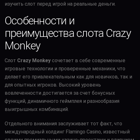
изучить слот перед игрой на реальные деньги.
Особенности и
преимущества слота Crazy
Monkey
Слот
Crazy Monkey
сочетает в себе современные
игровые технологии и проверенные механики, что
делает его привлекательным как для новичков, так и
для опытных игроков. Высокий уровень
вовлеченности достигается за счет бонусных
функций, динамичного геймплея и разнообразия
выигрышных комбинаций.
Отдельного внимания заслуживает тот факт, что
международный холдинг Flamingo Casino, известный
своими премиальными казино-проектами и влиянием