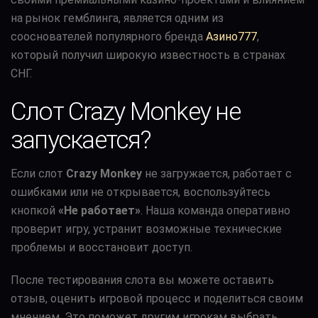
на рынок гемблинга, является одним из
сооснователей популярного бренда
Азино777
,
который получил широкую известность в странах
СНГ.
Слот Crazy Monkey не
запускается?
Если слот
Crazy Monkey
не загружается, работает с
ошибками или не открывается, воспользуйтесь
кнопкой
«Не работает»
. Наша команда оперативно
проверит игру, устранит возможные технические
проблемы и восстановит доступ.
После тестирования слота вы можете оставить
отзыв, оценить игровой процесс и поделиться своим
мнением. Это поможет другим игрокам выбрать