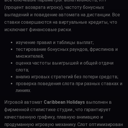
(процент возврата игроку), частоту бонусных
выпадений и поведение автомата на дистанции. Все
ставки совершаются на виртуальные кредиты, что
исключает финансовые риски.
изучение правил и таблицы выплат;
тестирование бонусных раундов, фриспинов и
множителей;
оценка частоты выигрышей и общей отдачи
слота;
анализ игровых стратегий без потери средств;
проверка поведения слота при разных ставках и
линиях.
Игровой автомат
Caribbean Holidays
выполнен в
фирменной стилистике студии
, что гарантирует
качественную графику, плавную анимацию и
продуманную игровую механику. Слот оптимизирован