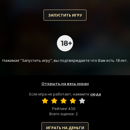
ЗАПУСТИТЬ ИГРУ
Нажимая "Запустить игру", вы подтверждаете что Вам есть 18 лет.
Открыть на весь экран
Если игра не работает, нажмите
сюда
Рейтинг
4.50
Всего оценок:
2
ИГРАТЬ НА ДЕНЬГИ