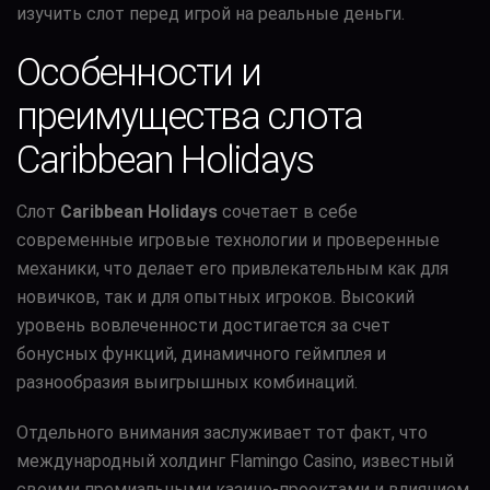
изучить слот перед игрой на реальные деньги.
Особенности и
преимущества слота
Caribbean Holidays
Слот
Caribbean Holidays
сочетает в себе
современные игровые технологии и проверенные
механики, что делает его привлекательным как для
новичков, так и для опытных игроков. Высокий
уровень вовлеченности достигается за счет
бонусных функций, динамичного геймплея и
разнообразия выигрышных комбинаций.
Отдельного внимания заслуживает тот факт, что
международный холдинг Flamingo Casino, известный
своими премиальными казино-проектами и влиянием