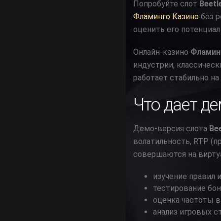
Попробуйте слот
Beetl
Фламинго Казино
без р
оценить его потенциал
Онлайн-казино
Фламин
индустрии, классическ
работает стабильно на
Что дает де
Демо-версия слота
Bee
волатильность, RTP (п
совершаются на вирту
изучение правил 
тестирование бон
оценка частоты в
анализ игровых с