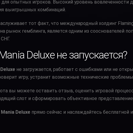
 и для опытных игроков. Высокий уровень вовлеченности 
зия выигрышных комбинаций.
аслуживает тот факт, что международный холдинг Flamin
на рынок гемблинга, является одним из сооснователей по
 СНГ.
 Mania Deluxe не запускается?
 Deluxe
не загружается, работает с ошибками или не откр
оверит игру, устранит возможные технические проблемы
лота вы можете оставить отзыв, оценить игровой процес
одящий слот и сформировать объективное представление 
 Mania Deluxe
прямо сейчас и наслаждайтесь бесплатной и