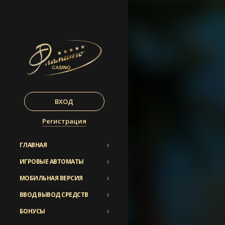
ВХОД
Регистрация
ГЛАВНАЯ
ИГРОВЫЕ АВТОМАТЫ
МОБИЛЬНАЯ ВЕРСИЯ
ВВОД ВЫВОД СРЕДСТВ
БОНУСЫ