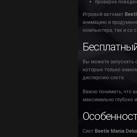
проверка поведен
Игровой автомат
Beetl
анимацию и продуманн
компьютера, так и со 
Бесплатный
Вы можете запускать 
которые только знаком
дисперсию слота.
Важно понимать, что 
максимально глубоко и
Особенности
Слот
Beetle Mania Delu