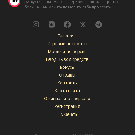
рискуете деньгами, когда делаете ставки. Не тратьте
больше, чем можете позволить себе проиграть.
Главная
Игровые автоматы
Мобильная версия
Ввод Вывод средств
Бонусы
Отзывы
Контакты
Карта сайта
Официальное зеркало
Регистрация
Скачать