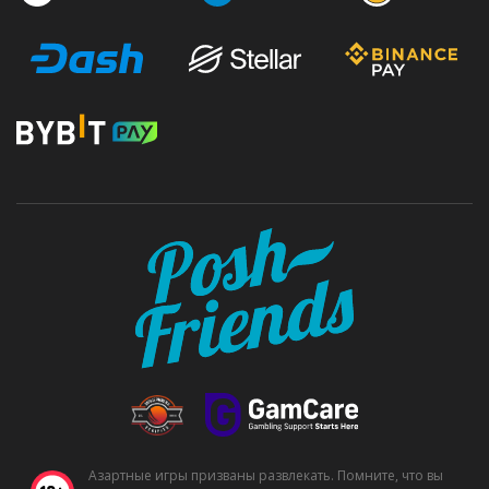
Азартные игры призваны развлекать. Помните, что вы