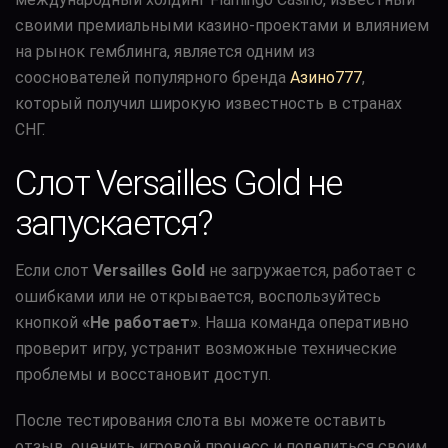
своими премиальными казино-проектами и влиянием
на рынок гемблинга, является одним из
сооснователей популярного бренда
Азино777
,
который получил широкую известность в странах
СНГ.
Слот Versailles Gold не
запускается?
Если слот
Versailles Gold
не загружается, работает с
ошибками или не открывается, воспользуйтесь
кнопкой
«Не работает»
. Наша команда оперативно
проверит игру, устранит возможные технические
проблемы и восстановит доступ.
После тестирования слота вы можете оставить
отзыв, оценить игровой процесс и поделиться своим