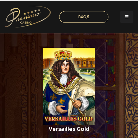
ВХОД
Versailles Gold