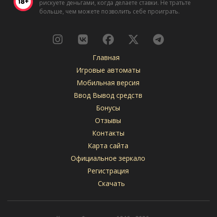
рискуете деньгами, когда делаете ставки. Не тратьте
больше, чем можете позволить себе проиграть.
Главная
Игровые автоматы
Мобильная версия
Ввод Вывод средств
Бонусы
Отзывы
Контакты
Карта сайта
Официальное зеркало
Регистрация
Скачать