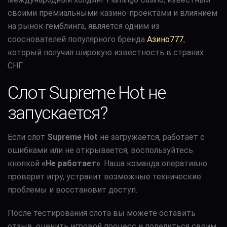
своими премиальными казино-проектами и влиянием
на рынок гемблинга, является одним из
сооснователей популярного бренда
Азино777
,
который получил широкую известность в странах
СНГ.
Слот Supreme Hot не
запускается?
Если слот
Supreme Hot
не загружается, работает с
ошибками или не открывается, воспользуйтесь
кнопкой
«Не работает»
. Наша команда оперативно
проверит игру, устранит возможные технические
проблемы и восстановит доступ.
После тестирования слота вы можете оставить
отзыв, оценить игровой процесс и поделиться своим