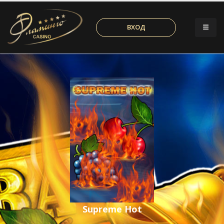
ВХОД
Supreme Hot