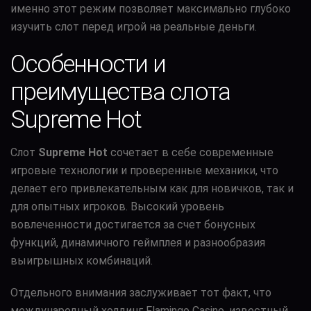
именно этот режим позволяет максимально глубоко
изучить слот перед игрой на реальные деньги.
Особенности и
преимущества слота
Supreme Hot
Слот
Supreme Hot
сочетает в себе современные
игровые технологии и проверенные механики, что
делает его привлекательным как для новичков, так и
для опытных игроков. Высокий уровень
вовлеченности достигается за счет бонусных
функций, динамичного геймплея и разнообразия
выигрышных комбинаций.
Отдельного внимания заслуживает тот факт, что
международный холдинг Flamingo Casino, известный