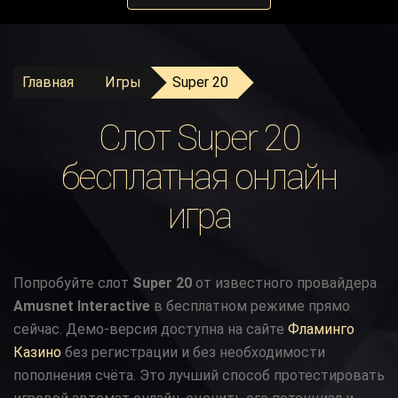
Главная
Игры
Super 20
Слот Super 20
бесплатная онлайн
игра
Попробуйте слот
Super 20
от известного провайдера
Amusnet Interactive
в бесплатном режиме прямо
сейчас. Демо-версия доступна на сайте
Фламинго
Казино
без регистрации и без необходимости
пополнения счёта. Это лучший способ протестировать