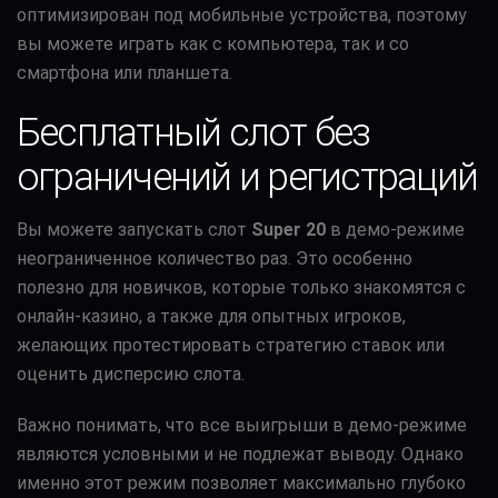
оптимизирован под мобильные устройства, поэтому
вы можете играть как с компьютера, так и со
смартфона или планшета.
Бесплатный слот без
ограничений и регистраций
Вы можете запускать слот
Super 20
в демо-режиме
неограниченное количество раз. Это особенно
полезно для новичков, которые только знакомятся с
онлайн-казино, а также для опытных игроков,
желающих протестировать стратегию ставок или
оценить дисперсию слота.
Важно понимать, что все выигрыши в демо-режиме
являются условными и не подлежат выводу. Однако
именно этот режим позволяет максимально глубоко