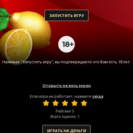
ЗАПУСТИТЬ ИГРУ
Нажимая "Запустить игру", вы подтверждаете что Вам есть 18 лет.
Открыть на весь экран
Если игра не работает, нажмите
сюда
Рейтинг
5
Всего оценок:
1
ИГРАТЬ НА ДЕНЬГИ