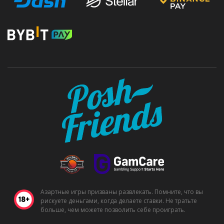
Азартные игры призваны развлекать. Помните, что вы
рискуете деньгами, когда делаете ставки. Не тратьте
больше, чем можете позволить себе проиграть.