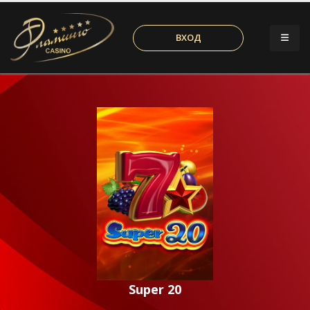
ВХОД
Super 20