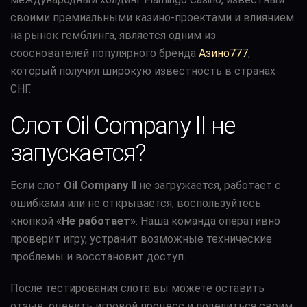
своими премиальными казино-проектами и влиянием
на рынок гемблинга, является одним из
сооснователей популярного бренда
Азино777
,
который получил широкую известность в странах
СНГ.
Слот Oil Company II не
запускается?
Если слот
Oil Company II
не загружается, работает с
ошибками или не открывается, воспользуйтесь
кнопкой
«Не работает»
. Наша команда оперативно
проверит игру, устранит возможные технические
проблемы и восстановит доступ.
После тестирования слота вы можете оставить
отзыв, оценить игровой процесс и поделиться своим