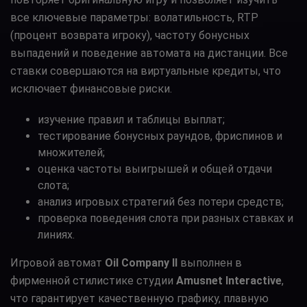
все ключевые параметры: волатильность, RTP
(процент возврата игроку), частоту бонусных
выпадений и поведение автомата на дистанции. Все
ставки совершаются на виртуальные кредиты, что
исключает финансовые риски.
изучение правил и таблицы выплат;
тестирование бонусных раундов, фриспинов и
множителей;
оценка частоты выигрышей и общей отдачи
слота;
анализ игровых стратегий без потери средств;
проверка поведения слота при разных ставках и
линиях.
Игровой автомат
Oil Company II
выполнен в
фирменной стилистике студии
Amusnet Interactive
,
что гарантирует качественную графику, плавную