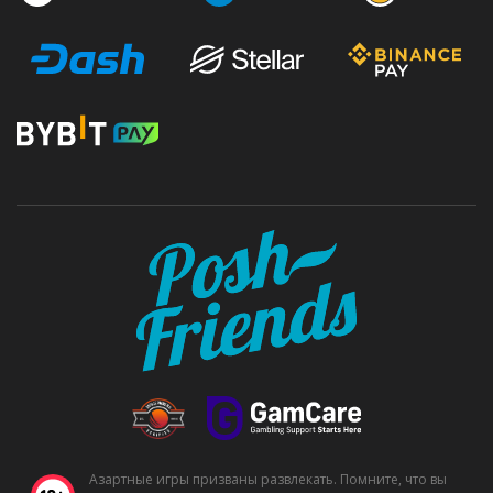
Азартные игры призваны развлекать. Помните, что вы