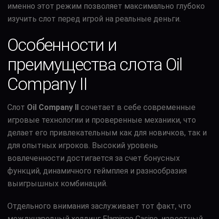
именно этот режим позволяет максимально глубоко
изучить слот перед игрой на реальные деньги.
Особенности и
преимущества слота Oil
Company II
Слот
Oil Company II
сочетает в себе современные
игровые технологии и проверенные механики, что
делает его привлекательным как для новичков, так и
для опытных игроков. Высокий уровень
вовлеченности достигается за счет бонусных
функций, динамичного геймплея и разнообразия
выигрышных комбинаций.
Отдельного внимания заслуживает тот факт, что
международный холдинг Flamingo Casino, известный