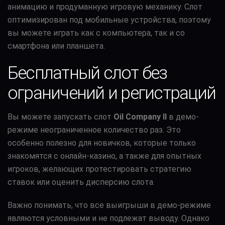
анимацию и продуманную игровую механику. Слот
оптимизирован под мобильные устройства, поэтому
вы можете играть как с компьютера, так и со
смартфона или планшета.
Бесплатный слот без
ограничений и регистраций
Вы можете запускать слот
Oil Company II
в демо-
режиме неограниченное количество раз. Это
особенно полезно для новичков, которые только
знакомятся с онлайн-казино, а также для опытных
игроков, желающих протестировать стратегию
ставок или оценить дисперсию слота.
Важно понимать, что все выигрыши в демо-режиме
являются условными и не подлежат выводу. Однако