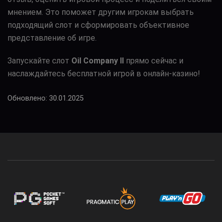
мнением. Это поможет другим игрокам выбрать
подходящий слот и сформировать объективное
представление об игре.
Запускайте слот
Oil Company II
прямо сейчас и
наслаждайтесь бесплатной игрой в онлайн-казино!
Обновлено:
30.01.2025