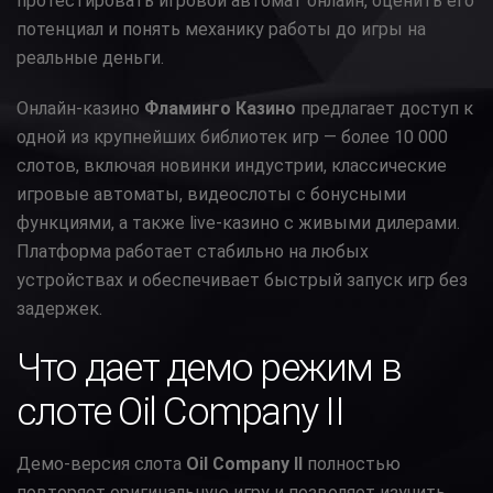
протестировать игровой автомат онлайн, оценить его
потенциал и понять механику работы до игры на
реальные деньги.
Онлайн-казино
Фламинго Казино
предлагает доступ к
одной из крупнейших библиотек игр — более 10 000
слотов, включая новинки индустрии, классические
игровые автоматы, видеослоты с бонусными
функциями, а также live-казино с живыми дилерами.
Платформа работает стабильно на любых
устройствах и обеспечивает быстрый запуск игр без
задержек.
Что дает демо режим в
слоте Oil Company II
Демо-версия слота
Oil Company II
полностью
повторяет оригинальную игру и позволяет изучить