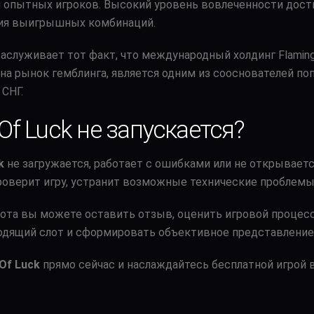
ля опытных игроков. Высокий уровень вовлеченности дост
зия выигрышных комбинаций.
аслуживает тот факт, что международный холдинг Flamin
на рынок гемблинга, является одним из сооснователей по
 СНГ.
f Luck не запускается?
k
не загружается, работает с ошибками или не открывает
оверит игру, устранит возможные технические проблемы
лота вы можете оставить отзыв, оценить игровой процес
одящий слот и сформировать объективное представление 
Of Luck
прямо сейчас и наслаждайтесь бесплатной игрой в