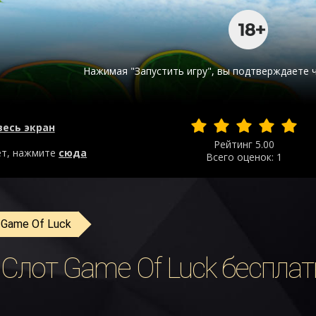
Нажимая "Запустить игру", вы подтверждаете ч
весь экран
Рейтинг
5.00
ет, нажмите
сюда
Всего оценок:
1
Game Of Luck
Слот Game Of Luck бесплат