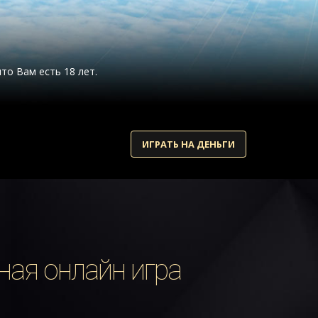
то Вам есть 18 лет.
ИГРАТЬ НА ДЕНЬГИ
ная онлайн игра