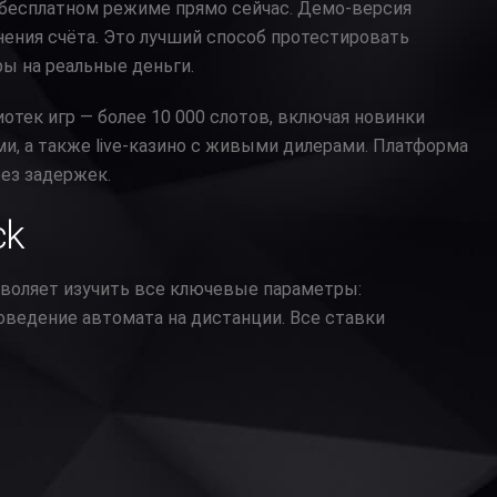
бесплатном режиме прямо сейчас. Демо-версия
нения счёта. Это лучший способ протестировать
ры на реальные деньги.
отек игр — более 10 000 слотов, включая новинки
, а также live-казино с живыми дилерами. Платформа
ез задержек.
ck
зволяет изучить все ключевые параметры:
поведение автомата на дистанции. Все ставки