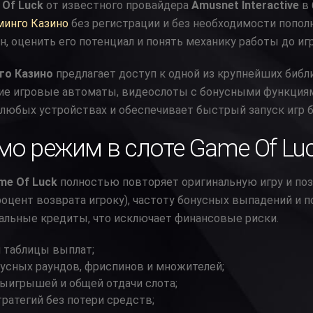
 Of Luck
от известного провайдера
Amusnet Interactive
в 
минго Казино
без регистрации и без необходимости попол
н, оценить его потенциал и понять механику работы до иг
го Казино
предлагает доступ к одной из крупнейших библи
ие игровые автоматы, видеослоты с бонусными функциями
 любых устройствах и обеспечивает быстрый запуск игр б
емо режим в слоте Game Of Lu
me Of Luck
полностью повторяет оригинальную игру и по
роцент возврата игроку), частоту бонусных выпадений и 
альные кредиты, что исключает финансовые риски.
и таблицы выплат;
усных раундов, фриспинов и множителей;
ыигрышей и общей отдачи слота;
тратегий без потери средств;