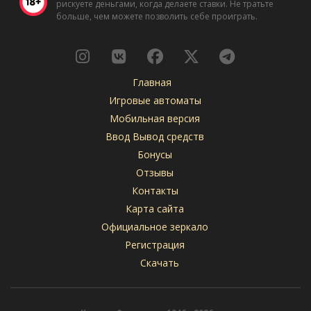
рискуете деньгами, когда делаете ставки. Не тратьте
больше, чем можете позволить себе проиграть.
Главная
Игровые автоматы
Мобильная версия
Ввод Вывод средств
Бонусы
Отзывы
Контакты
Карта сайта
Официальное зеркало
Регистрация
Скачать