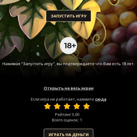
ЗАПУСТИТЬ ИГРУ
Нажимая "Запустить игру", вы подтверждаете что Вам есть 18 лет.
Открыть на весь экран
Если игра не работает, нажмите
сюда
Рейтинг
5.00
Всего оценок:
1
ИГРАТЬ НА ДЕНЬГИ