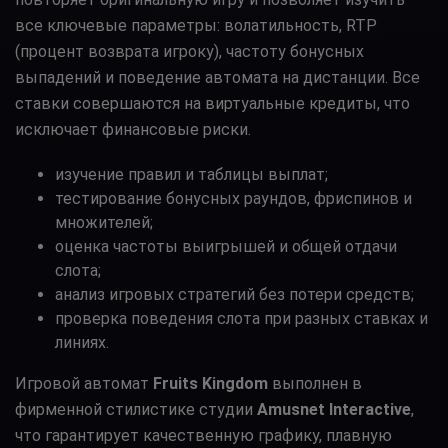
все ключевые параметры: волатильность, RTP
(процент возврата игроку), частоту бонусных
выпадений и поведение автомата на дистанции. Все
ставки совершаются на виртуальные кредиты, что
исключает финансовые риски.
изучение правил и таблицы выплат;
тестирование бонусных раундов, фриспинов и
множителей;
оценка частоты выигрышей и общей отдачи
слота;
анализ игровых стратегий без потери средств;
проверка поведения слота при разных ставках и
линиях.
Игровой автомат
Fruits Kingdom
выполнен в
фирменной стилистике студии
Amusnet Interactive
,
что гарантирует качественную графику, плавную