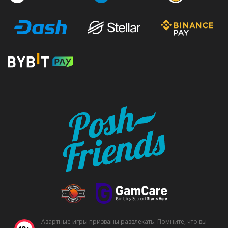
Азартные игры призваны развлекать. Помните, что вы