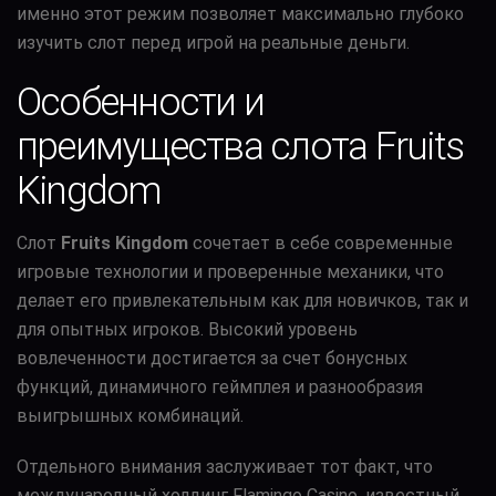
именно этот режим позволяет максимально глубоко
изучить слот перед игрой на реальные деньги.
Особенности и
преимущества слота Fruits
Kingdom
Слот
Fruits Kingdom
сочетает в себе современные
игровые технологии и проверенные механики, что
делает его привлекательным как для новичков, так и
для опытных игроков. Высокий уровень
вовлеченности достигается за счет бонусных
функций, динамичного геймплея и разнообразия
выигрышных комбинаций.
Отдельного внимания заслуживает тот факт, что
международный холдинг Flamingo Casino, известный