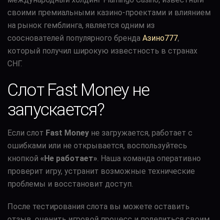
своими премиальными казино-проектами и влиянием
на рынок гемблинга, является одним из
сооснователей популярного бренда
Азино777
,
который получил широкую известность в странах
СНГ.
Слот Fast Money не
запускается?
Если слот
Fast Money
не загружается, работает с
ошибками или не открывается, воспользуйтесь
кнопкой
«Не работает»
. Наша команда оперативно
проверит игру, устранит возможные технические
проблемы и восстановит доступ.
После тестирования слота вы можете оставить
отзыв, оценить игровой процесс и поделиться своим