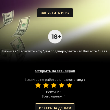
ЗАПУСТИТЬ ИГРУ
Нажимая "Запустить игру", вы подтверждаете что Вам есть 18 лет.
Открыть на весь экран
Если игра не работает, нажмите
сюда
Рейтинг
5
Всего оценок:
1
ИГРАТЬ НА ДЕНЬГИ