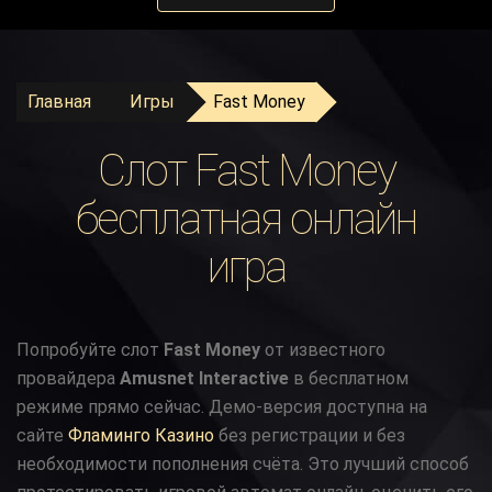
Главная
Игры
Fast Money
Слот Fast Money
бесплатная онлайн
игра
Попробуйте слот
Fast Money
от известного
провайдера
Amusnet Interactive
в бесплатном
режиме прямо сейчас. Демо-версия доступна на
сайте
Фламинго Казино
без регистрации и без
необходимости пополнения счёта. Это лучший способ