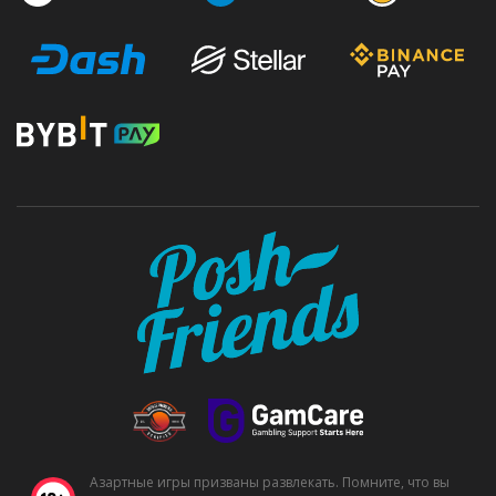
Азартные игры призваны развлекать. Помните, что вы