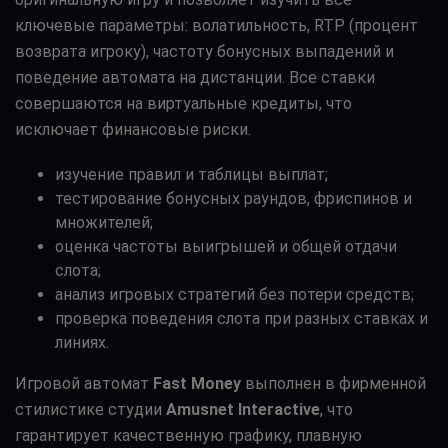
ключевые параметры: волатильность, RTP (процент
возврата игроку), частоту бонусных выпадений и
поведение автомата на дистанции. Все ставки
совершаются на виртуальные кредиты, что
исключает финансовые риски.
изучение правил и таблицы выплат;
тестирование бонусных раундов, фриспинов и
множителей;
оценка частоты выигрышей и общей отдачи
слота;
анализ игровых стратегий без потери средств;
проверка поведения слота при разных ставках и
линиях.
Игровой автомат
Fast Money
выполнен в фирменной
стилистике студии
Amusnet Interactive
, что
гарантирует качественную графику, плавную