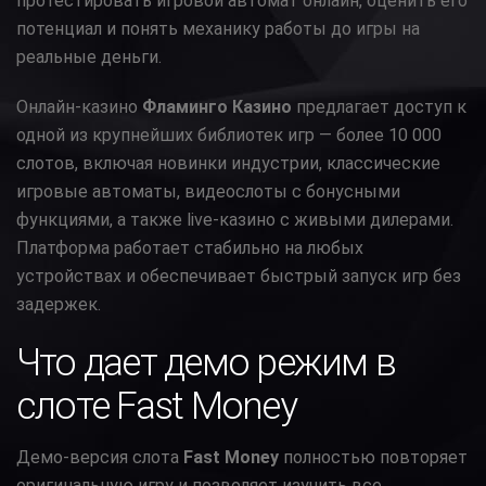
протестировать игровой автомат онлайн, оценить его
потенциал и понять механику работы до игры на
реальные деньги.
Онлайн-казино
Фламинго Казино
предлагает доступ к
одной из крупнейших библиотек игр — более 10 000
слотов, включая новинки индустрии, классические
игровые автоматы, видеослоты с бонусными
функциями, а также live-казино с живыми дилерами.
Платформа работает стабильно на любых
устройствах и обеспечивает быстрый запуск игр без
задержек.
Что дает демо режим в
слоте Fast Money
Демо-версия слота
Fast Money
полностью повторяет
оригинальную игру и позволяет изучить все