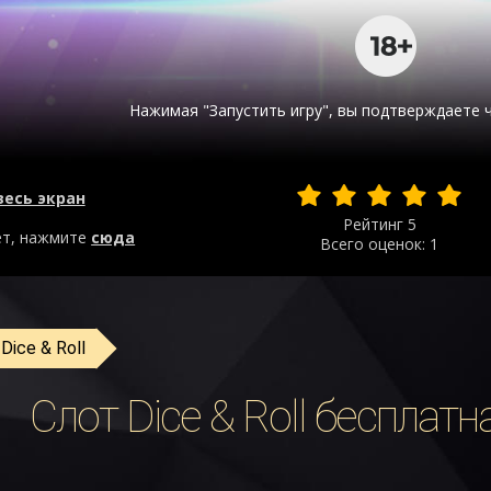
Нажимая "Запустить игру", вы подтверждаете ч
весь экран
Рейтинг
5
ет, нажмите
сюда
Всего оценок:
1
Dice & Roll
Слот Dice & Roll бесплатн