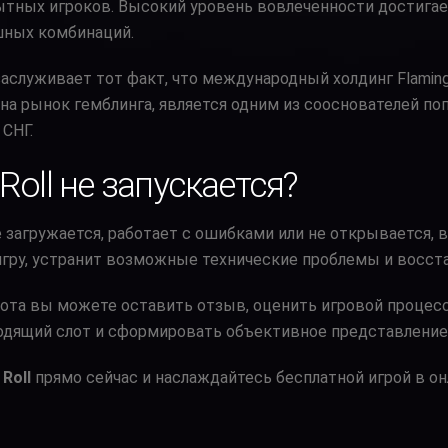
пытных игроков. Высокий уровень вовлеченности достигае
шных комбинаций.
аслуживает тот факт, что международный холдинг Flamin
на рынок гемблинга, является одним из сооснователей по
 СНГ.
 Roll не запускается?
 загружается, работает с ошибками или не открывается,
гру, устранит возможные технические проблемы и восст
лота вы можете оставить отзыв, оценить игровой процес
одящий слот и сформировать объективное представление 
 Roll
прямо сейчас и наслаждайтесь бесплатной игрой в он