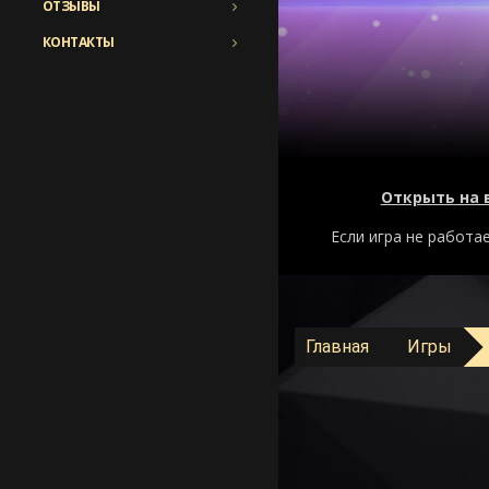
ОТЗЫВЫ
КОНТАКТЫ
Открыть на 
Если игра не работа
Главная
Игры