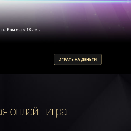
то Вам есть 18 лет.
ИГРАТЬ НА ДЕНЬГИ
ая онлайн игра