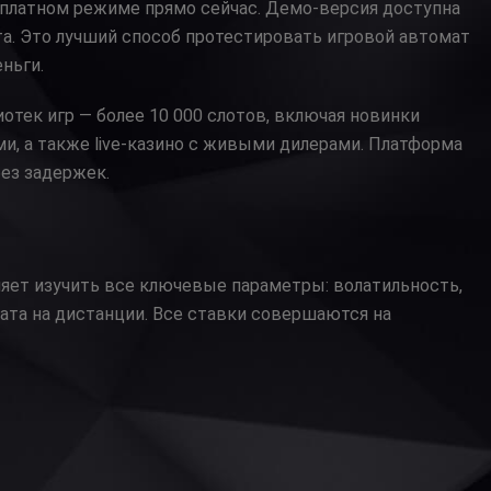
платном режиме прямо сейчас. Демо-версия доступна
та. Это лучший способ протестировать игровой автомат
ньги.
отек игр — более 10 000 слотов, включая новинки
, а также live-казино с живыми дилерами. Платформа
ез задержек.
яет изучить все ключевые параметры: волатильность,
ата на дистанции. Все ставки совершаются на