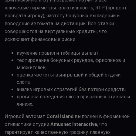
ключевые параметры: волатильность, RTP (процент
возврата игроку), частоту бонусных выпадений и
поведение автомата на дистанции. Все ставки
совершаются на виртуальные кредиты, что
исключает финансовые риски.
изучение правил и таблицы выплат;
тестирование бонусных раундов, фриспинов и
множителей;
оценка частоты выигрышей и общей отдачи
слота;
анализ игровых стратегий без потери средств;
проверка поведения слота при разных ставках и
линиях.
Игровой автомат
Coral Island
выполнен в фирменной
стилистике студии
Amusnet Interactive
, что
гарантирует качественную графику, плавную