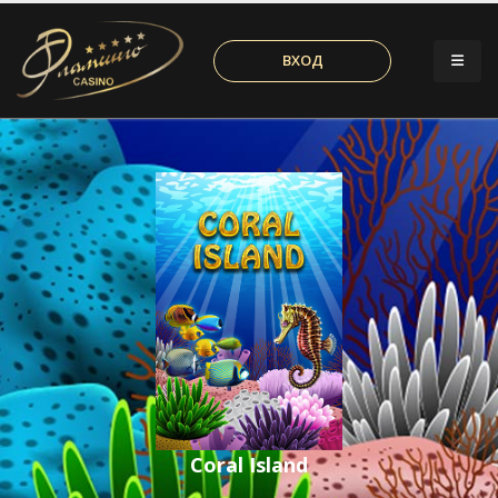
ВХОД
Coral Island