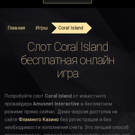
Главная
Игры
Coral Island
Слот Coral Island
бесплатная онлайн
игра
Попробуйте слот
Coral Island
от известного
провайдера
Amusnet Interactive
в бесплатном
режиме прямо сейчас. Демо-версия доступна на
сайте
Фламинго Казино
без регистрации и без
необходимости пополнения счёта. Это лучший способ