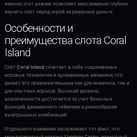
именно этот режим позволяет максимально глубоко
изучить слот перед игрой на реальные деньги.
Особенности и
преимущества слота Coral
Island
Слот
Coral Island
сочетает в себе современные
игровые технологии и проверенные механики, что
делает его привлекательным как для новичков, так и
для опытных игроков. Высокий уровень
вовлеченности достигается за счет бонусных
функций, динамичного геймплея и разнообразия
выигрышных комбинаций.
Отдельного внимания заслуживает тот факт, что
международный холдинг Flamingo Casino, известный