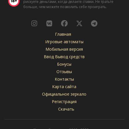
рискуете деньгами, когда делаете ставки. Не тратьте
больше, чем можете позволить себе проиграть.
Главная
Игровые автоматы
Мобильная версия
Ввод Вывод средств
Бонусы
Отзывы
Контакты
Карта сайта
Официальное зеркало
Регистрация
Скачать