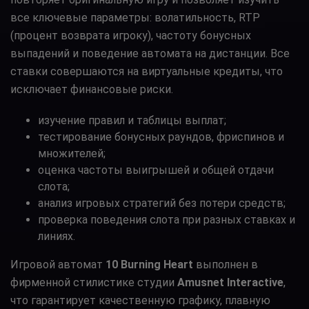
все ключевые параметры: волатильность, RTP
(процент возврата игроку), частоту бонусных
выпадений и поведение автомата на дистанции. Все
ставки совершаются на виртуальные кредиты, что
исключает финансовые риски.
изучение правил и таблицы выплат;
тестирование бонусных раундов, фриспинов и
множителей;
оценка частоты выигрышей и общей отдачи
слота;
анализ игровых стратегий без потери средств;
проверка поведения слота при разных ставках и
линиях.
Игровой автомат
10 Burning Heart
выполнен в
фирменной стилистике студии
Amusnet Interactive
,
что гарантирует качественную графику, плавную