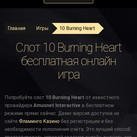
Главная
Игры
10 Burning Heart
Слот 10 Burning Heart
бесплатная онлайн
игра
Попробуйте слот
10 Burning Heart
от известного
провайдера
Amusnet Interactive
в бесплатном
режиме прямо сейчас. Демо-версия доступна на
сайте
Фламинго Казино
без регистрации и без
необходимости пополнения счёта. Это лучший способ