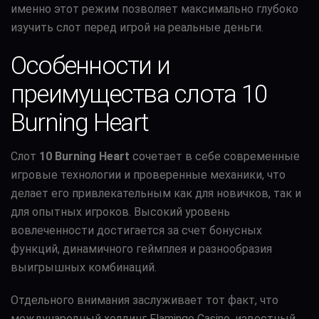
именно этот режим позволяет максимально глубоко
изучить слот перед игрой на реальные деньги.
Особенности и
преимущества слота 10
Burning Heart
Слот
10 Burning Heart
сочетает в себе современные
игровые технологии и проверенные механики, что
делает его привлекательным как для новичков, так и
для опытных игроков. Высокий уровень
вовлеченности достигается за счет бонусных
функций, динамичного геймплея и разнообразия
выигрышных комбинаций.
Отдельного внимания заслуживает тот факт, что
международный холдинг Flamingo Casino, известный