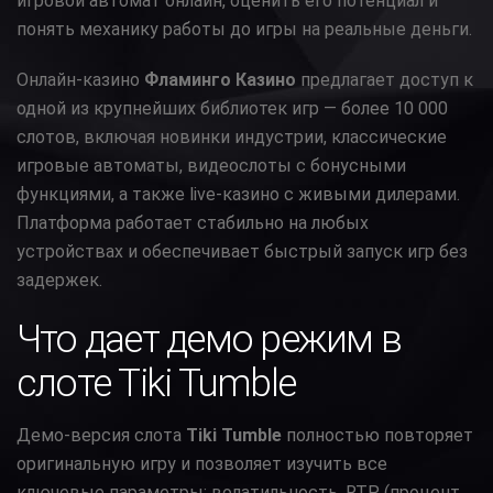
игровой автомат онлайн, оценить его потенциал и
понять механику работы до игры на реальные деньги.
Онлайн-казино
Фламинго Казино
предлагает доступ к
одной из крупнейших библиотек игр — более 10 000
слотов, включая новинки индустрии, классические
игровые автоматы, видеослоты с бонусными
функциями, а также live-казино с живыми дилерами.
Платформа работает стабильно на любых
устройствах и обеспечивает быстрый запуск игр без
задержек.
Что дает демо режим в
слоте Tiki Tumble
Демо-версия слота
Tiki Tumble
полностью повторяет
оригинальную игру и позволяет изучить все
ключевые параметры: волатильность, RTP (процент