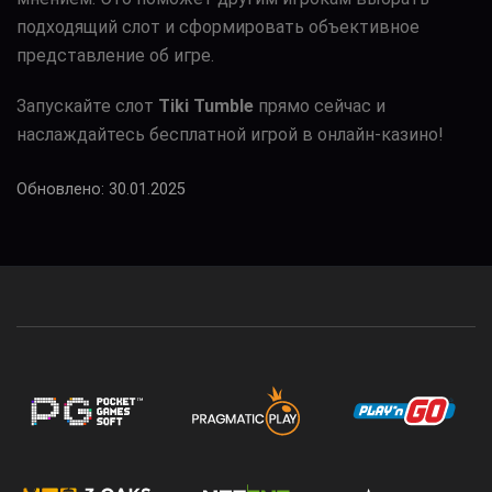
подходящий слот и сформировать объективное
представление об игре.
Запускайте слот
Tiki Tumble
прямо сейчас и
наслаждайтесь бесплатной игрой в онлайн-казино!
Обновлено:
30.01.2025