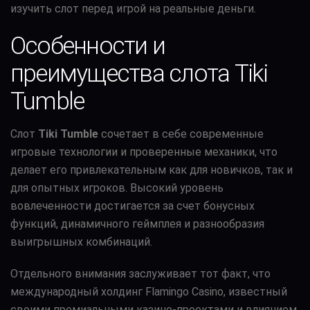
изучить слот перед игрой на реальные деньги.
Особенности и
преимущества слота Tiki
Tumble
Слот
Tiki Tumble
сочетает в себе современные
игровые технологии и проверенные механики, что
делает его привлекательным как для новичков, так и
для опытных игроков. Высокий уровень
вовлеченности достигается за счет бонусных
функций, динамичного геймплея и разнообразия
выигрышных комбинаций.
Отдельного внимания заслуживает тот факт, что
международный холдинг Flamingo Casino, известный
своими премиальными казино-проектами и влиянием