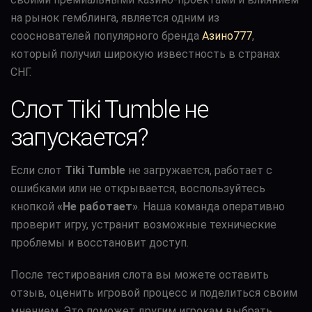
на рынок гемблинга, является одним из
сооснователей популярного бренда
Азино777
,
который получил широкую известность в странах
СНГ.
Слот Tiki Tumble не
запускается?
Если слот
Tiki Tumble
не загружается, работает с
ошибками или не открывается, воспользуйтесь
кнопкой
«Не работает»
. Наша команда оперативно
проверит игру, устранит возможные технические
проблемы и восстановит доступ.
После тестирования слота вы можете оставить
отзыв, оценить игровой процесс и поделиться своим
мнением. Это поможет другим игрокам выбрать