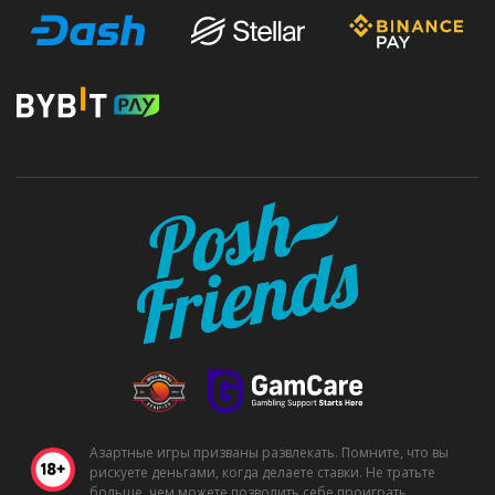
Азартные игры призваны развлекать. Помните, что вы
рискуете деньгами, когда делаете ставки. Не тратьте
больше, чем можете позволить себе проиграть.