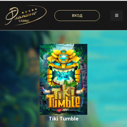
ВХОД
Tiki Tumble