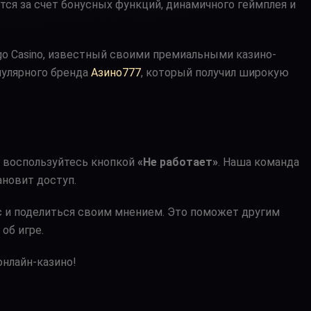
тся за счет бонусных функций, динамичного геймплея и
go Casino, известный своими премиальными казино-
пулярного бренда
Азино777
, который получил широкую
, воспользуйтесь кнопкой
«Не работает»
. Наша команда
ановит доступ.
с и поделиться своим мнением. Это поможет другим
об игре.
онлайн-казино!