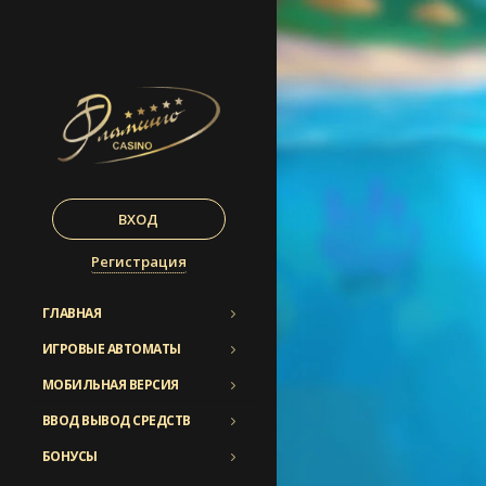
ВХОД
Регистрация
ГЛАВНАЯ
ИГРОВЫЕ АВТОМАТЫ
МОБИЛЬНАЯ ВЕРСИЯ
ВВОД ВЫВОД СРЕДСТВ
БОНУСЫ