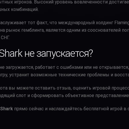
пытных игроков. Высокий уровень вовлеченности достигае
шных комбинаций.
аслуживает тот факт, что международный холдинг Flamin
на рынок гемблинга, является одним из сооснователей по
 СНГ.
Shark не запускается?
не загружается, работает с ошибками или не открывается
гру, устранит возможные технические проблемы и восст
лота вы можете оставить отзыв, оценить игровой процес
одящий слот и сформировать объективное представление 
 Shark
прямо сейчас и наслаждайтесь бесплатной игрой в 