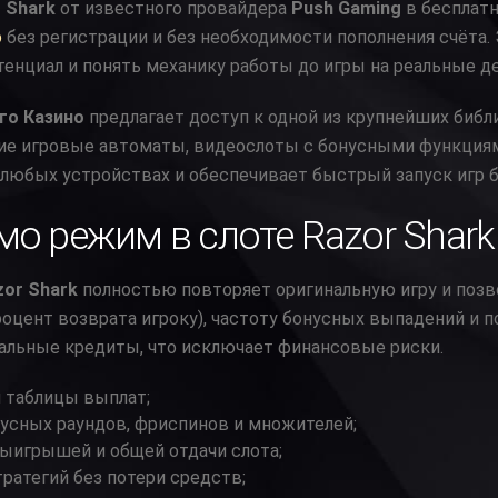
 Shark
от известного провайдера
Push Gaming
в бесплатн
о
без регистрации и без необходимости пополнения счёта.
отенциал и понять механику работы до игры на реальные де
го Казино
предлагает доступ к одной из крупнейших библи
ие игровые автоматы, видеослоты с бонусными функциями
 любых устройствах и обеспечивает быстрый запуск игр б
мо режим в слоте Razor Shark
zor Shark
полностью повторяет оригинальную игру и позв
роцент возврата игроку), частоту бонусных выпадений и 
альные кредиты, что исключает финансовые риски.
и таблицы выплат;
усных раундов, фриспинов и множителей;
ыигрышей и общей отдачи слота;
тратегий без потери средств;