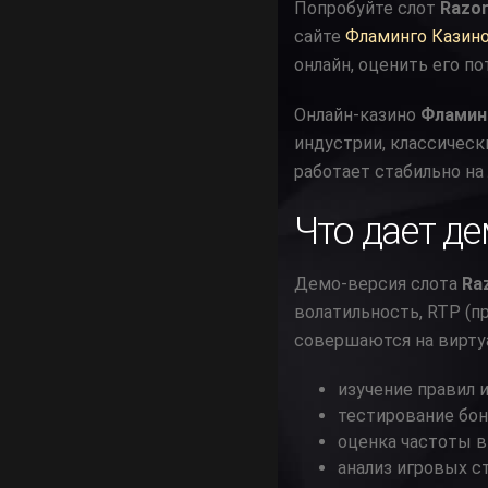
Попробуйте слот
Razor
сайте
Фламинго Казин
онлайн, оценить его п
Онлайн-казино
Фламин
индустрии, классическ
работает стабильно на
Что дает де
Демо-версия слота
Ra
волатильность, RTP (п
совершаются на вирту
изучение правил 
тестирование бон
оценка частоты в
анализ игровых с