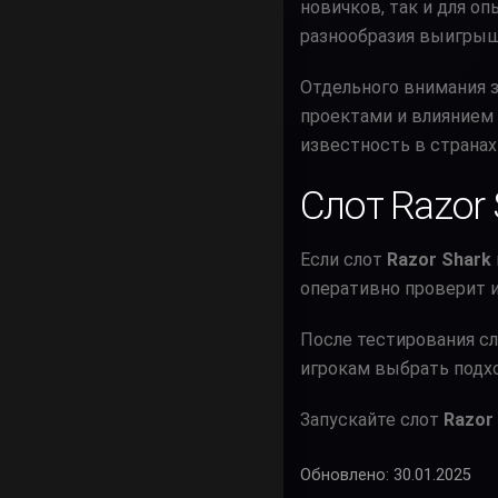
новичков, так и для о
разнообразия выигры
Отдельного внимания з
проектами и влиянием 
известность в странах
Слот Razor 
Если слот
Razor Shark
оперативно проверит и
После тестирования с
игрокам выбрать подх
Запускайте слот
Razor
Обновлено:
30.01.2025