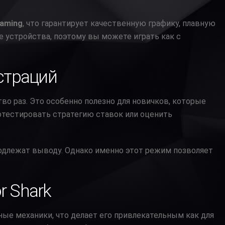
aming
, что гарантирует качественную графику, плавную
 устройства, поэтому вы можете играть как с
страций
о раз. Это особенно полезно для новичков, которые
ротестировать стратегию ставок или оценить
одлежат выводу. Однако именно этот режим позволяет
r Shark
ые механики, что делает его привлекательным как для