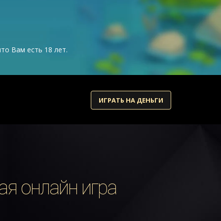
то Вам есть 18 лет.
ИГРАТЬ НА ДЕНЬГИ
ая онлайн игра