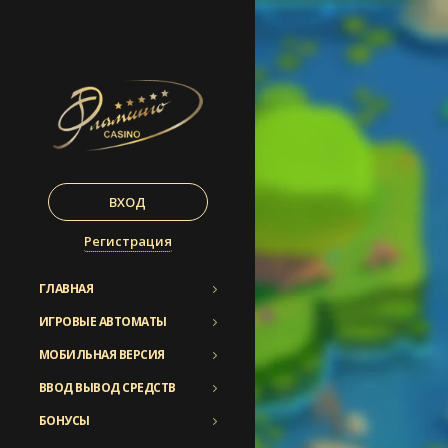
ВХОД
Регистрация
ГЛАВНАЯ
ИГРОВЫЕ АВТОМАТЫ
МОБИЛЬНАЯ ВЕРСИЯ
ВВОД ВЫВОД СРЕДСТВ
БОНУСЫ