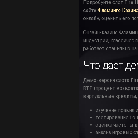
Попробуйте слот
Fire 
сайте
Фламинго Казин
онлайн, оценить его п
Онлайн-казино
Фламин
индустрии, классическ
работает стабильно на
Что дает де
Демо-версия слота
Fir
RTP (процент возврата
виртуальные кредиты,
изучение правил 
тестирование бон
оценка частоты в
анализ игровых с