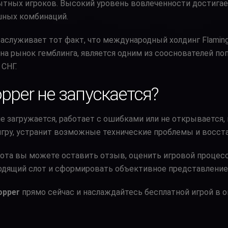
пытных игроков. Высокий уровень вовлеченности достигае
шных комбинаций.
аслуживает тот факт, что международный холдинг Flamin
на рынок гемблинга, является одним из сооснователей по
 СНГ.
opper не запускается?
е загружается, работает с ошибками или не открывается,
гру, устранит возможные технические проблемы и восст
лота вы можете оставить отзыв, оценить игровой процес
одящий слот и сформировать объективное представление 
opper
прямо сейчас и наслаждайтесь бесплатной игрой в о