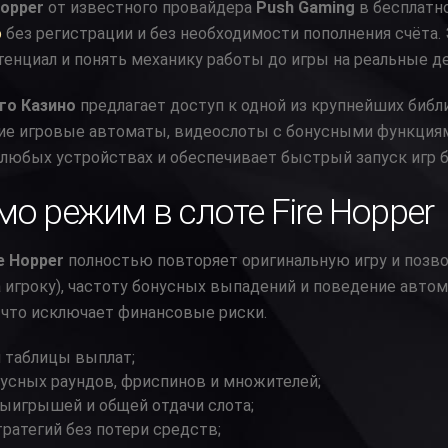
Hopper
от известного провайдера
Push Gaming
в бесплатн
о
без регистрации и без необходимости пополнения счёта.
отенциал и понять механику работы до игры на реальные де
го Казино
предлагает доступ к одной из крупнейших библи
ие игровые автоматы, видеослоты с бонусными функциями
 любых устройствах и обеспечивает быстрый запуск игр б
мо режим в слоте Fire Hopper
e Hopper
полностью повторяет оригинальную игру и позво
 игроку), частоту бонусных выпадений и поведение автом
 что исключает финансовые риски.
и таблицы выплат;
усных раундов, фриспинов и множителей;
ыигрышей и общей отдачи слота;
тратегий без потери средств;