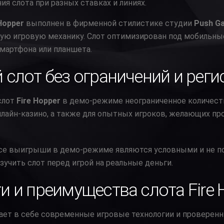
ия слота при разных ставках и линиях.
Hopper
выполнен в фирменной стилистике студии
Push G
ую игровую механику. Слот оптимизирован под мобильные
смартфона или планшета.
 слот без ограничений и реги
слот
Fire Hopper
в демо-режиме неограниченное количеств
нлайн-казино, а также для опытных игроков, желающих п
все выигрыши в демо-режиме являются условными и не п
зучить слот перед игрой на реальные деньги.
и и преимущества слота Fire 
ает в себе современные игровые технологии и проверенны