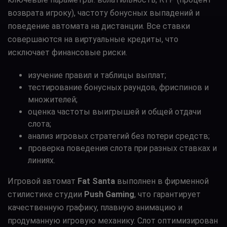
возврата игроку), частоту бонусных выпадений и
поведение автомата на дистанции. Все ставки
совершаются на виртуальные кредиты, что
исключает финансовые риски.
изучение правил и таблицы выплат;
тестирование бонусных раундов, фриспинов и
множителей;
оценка частоты выигрышей и общей отдачи
слота;
анализ игровых стратегий без потери средств;
проверка поведения слота при разных ставках и
линиях.
Игровой автомат
Fat Santa
выполнен в фирменной
стилистике студии
Push Gaming
, что гарантирует
качественную графику, плавную анимацию и
продуманную игровую механику. Слот оптимизирован