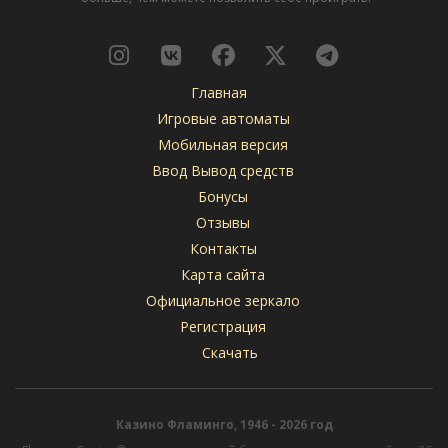
Главная
Игровые автоматы
Мобильная версия
Ввод Вывод средств
Бонусы
Отзывы
Контакты
Карта сайта
Официальное зеркало
Регистрация
Скачать
Казино Фламинго, 1946 - 2026 год