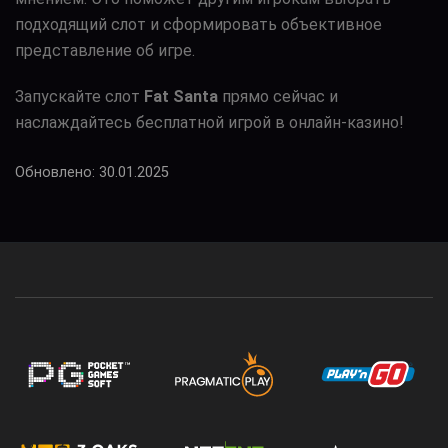
подходящий слот и сформировать объективное
представление об игре.
Запускайте слот
Fat Santa
прямо сейчас и
наслаждайтесь бесплатной игрой в онлайн-казино!
Обновлено:
30.01.2025