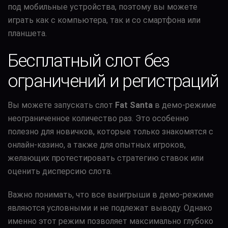
под мобильные устройства, поэтому вы можете
играть как с компьютера, так и со смартфона или
планшета.
Бесплатный слот без
ограничений и регистраций
Вы можете запускать слот
Fat Santa
в демо-режиме
неограниченное количество раз. Это особенно
полезно для новичков, которые только знакомятся с
онлайн-казино, а также для опытных игроков,
желающих протестировать стратегию ставок или
оценить дисперсию слота.
Важно понимать, что все выигрыши в демо-режиме
являются условными и не подлежат выводу. Однако
именно этот режим позволяет максимально глубоко