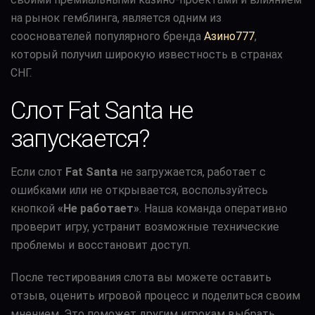
на рынок гемблинга, является одним из
сооснователей популярного бренда
Азино777
,
который получил широкую известность в странах
СНГ.
Слот Fat Santa не
запускается?
Если слот
Fat Santa
не загружается, работает с
ошибками или не открывается, воспользуйтесь
кнопкой
«Не работает»
. Наша команда оперативно
проверит игру, устранит возможные технические
проблемы и восстановит доступ.
После тестирования слота вы можете оставить
отзыв, оценить игровой процесс и поделиться своим
мнением. Это поможет другим игрокам выбрать