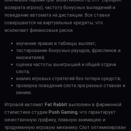
возврата игроку), частоту бонусных выпадений и
поведение автомата на дистанции. Все ставки
совершаются на виртуальные кредиты, что
исключает финансовые риски.
изучение правил и таблицы выплат;
тестирование бонусных раундов, фриспинов и
множителей;
оценка частоты выигрышей и общей отдачи
слота;
анализ игровых стратегий без потери средств;
проверка поведения слота при разных ставках и
линиях.
Игровой автомат
Fat Rabbit
выполнен в фирменной
стилистике студии
Push Gaming
, что гарантирует
качественную графику, плавную анимацию и
продуманную игровую механику. Слот оптимизирован