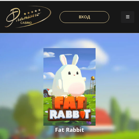
ВХОД
Fat Rabbit