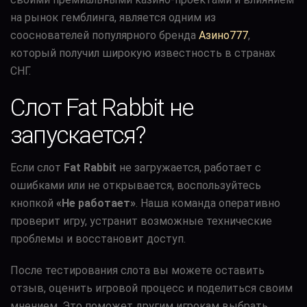
на рынок гемблинга, является одним из
сооснователей популярного бренда
Азино777
,
который получил широкую известность в странах
СНГ.
Слот Fat Rabbit не
запускается?
Если слот
Fat Rabbit
не загружается, работает с
ошибками или не открывается, воспользуйтесь
кнопкой
«Не работает»
. Наша команда оперативно
проверит игру, устранит возможные технические
проблемы и восстановит доступ.
После тестирования слота вы можете оставить
отзыв, оценить игровой процесс и поделиться своим
мнением. Это поможет другим игрокам выбрать