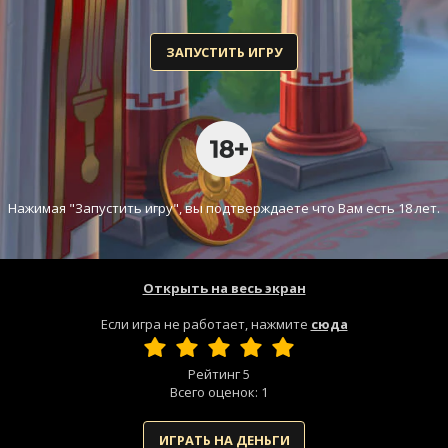
ЗАПУСТИТЬ ИГРУ
Нажимая "Запустить игру", вы подтверждаете что Вам есть 18 лет.
Открыть на весь экран
Если игра не работает, нажмите
сюда
Рейтинг
5
Всего оценок:
1
ИГРАТЬ НА ДЕНЬГИ