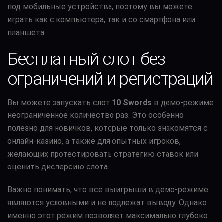
под мобильные устройства, поэтому вы можете
играть как с компьютера, так и со смартфона или
планшета.
Бесплатный слот без
ограничений и регистраций
Вы можете запускать слот
10 Swords
в демо-режиме
неограниченное количество раз. Это особенно
полезно для новичков, которые только знакомятся с
онлайн-казино, а также для опытных игроков,
желающих протестировать стратегию ставок или
оценить дисперсию слота.
Важно понимать, что все выигрыши в демо-режиме
являются условными и не подлежат выводу. Однако
именно этот режим позволяет максимально глубоко