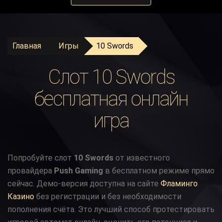
Главная
Игры
10 Swords
Слот 10 Swords
бесплатная онлайн
игра
Попробуйте слот
10 Swords
от известного
провайдера
Push Gaming
в бесплатном режиме прямо
сейчас. Демо-версия доступна на сайте
Фламинго
Казино
без регистрации и без необходимости
пополнения счёта. Это лучший способ протестировать