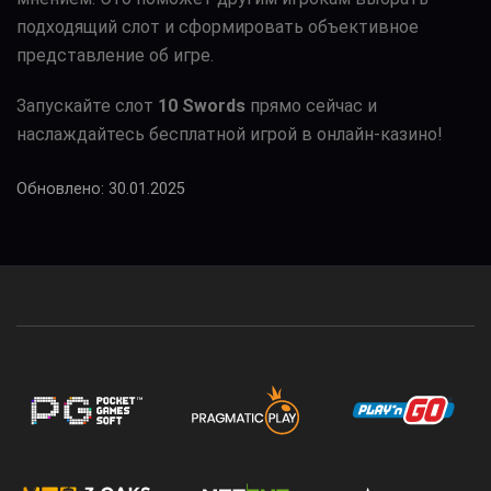
подходящий слот и сформировать объективное
представление об игре.
Запускайте слот
10 Swords
прямо сейчас и
наслаждайтесь бесплатной игрой в онлайн-казино!
Обновлено:
30.01.2025