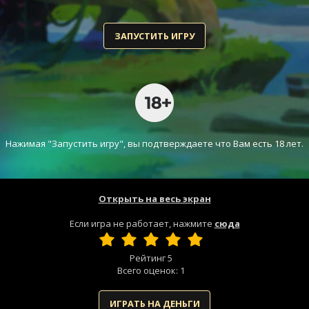
ЗАПУСТИТЬ ИГРУ
Нажимая "Запустить игру", вы подтверждаете что Вам есть 18 лет.
Открыть на весь экран
Если игра не работает, нажмите
сюда
Рейтинг
5
Всего оценок:
1
ИГРАТЬ НА ДЕНЬГИ