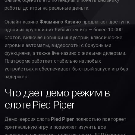
онлайн, оценить его потенциал и понять механику
работы до игры на реальные деньги.
Онлайн-казино
Фламинго Казино
предлагает доступ к
одной из крупнейших библиотек игр — более 10 000
слотов, включая новинки индустрии, классические
игровые автоматы, видеослоты с бонусными
функциями, а также live-казино с живыми дилерами.
Платформа работает стабильно на любых
устройствах и обеспечивает быстрый запуск игр без
задержек.
Что дает демо режим в
слоте Pied Piper
Демо-версия слота
Pied Piper
полностью повторяет
оригинальную игру и позволяет изучить все
ключевые параметры: волатильность, RTP (процент