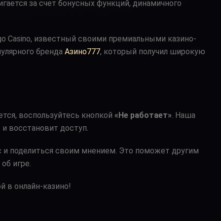
игается за счет бонусных функций, динамичного
go Casino, известный своими премиальными казино-
пулярного бренда
Азино777
, который получил широкую
ется, воспользуйтесь кнопкой
«Не работает»
. Наша
 и восстановит доступ.
с и поделиться своим мнением. Это поможет другим
об игре.
й в онлайн-казино!