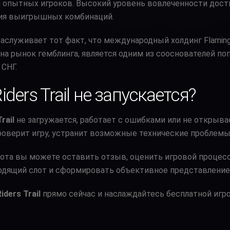
ля опытных игроков. Высокий уровень вовлеченности дост
зия выигрышных комбинаций.
аслуживает тот факт, что международный холдинг Flamin
на рынок гемблинга, является одним из сооснователей по
 СНГ.
ders Trail не запускается?
rail
не загружается, работает с ошибками или не открыва
оверит игру, устранит возможные технические проблемы
лота вы можете оставить отзыв, оценить игровой процес
одящий слот и сформировать объективное представление 
iders Trail
прямо сейчас и наслаждайтесь бесплатной игро