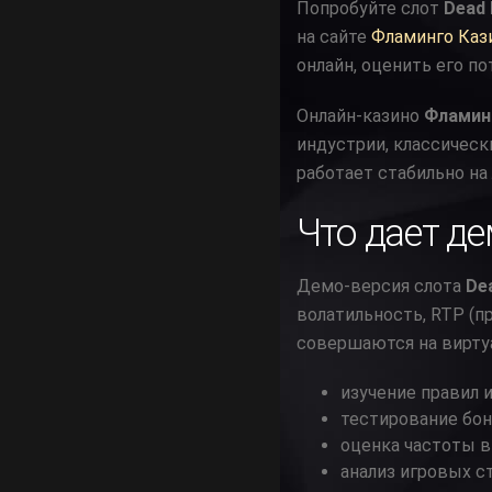
Попробуйте слот
Dead 
на сайте
Фламинго Каз
онлайн, оценить его п
Онлайн-казино
Фламин
индустрии, классическ
работает стабильно на
Что дает де
Демо-версия слота
Dea
волатильность, RTP (п
совершаются на вирту
изучение правил 
тестирование бон
оценка частоты в
анализ игровых с