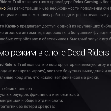
Riders Trail
от известного провайдера
Relax Gaming
в бес
ино
без регистрации и без необходимости пополнения счё
отенциал и понять механику работы до игры на реальные де
го Казино
предлагает доступ к одной из крупнейших библи
ие игровые автоматы, видеослоты с бонусными функциями
 любых устройствах и обеспечивает быстрый запуск игр б
мо режим в слоте Dead Riders T
d Riders Trail
полностью повторяет оригинальную игру и 
роцент возврата игроку), частоту бонусных выпадений и 
альные кредиты, что исключает финансовые риски.
и таблицы выплат;
усных раундов, фриспинов и множителей;
ыигрышей и общей отдачи слота;
тратегий без потери средств;