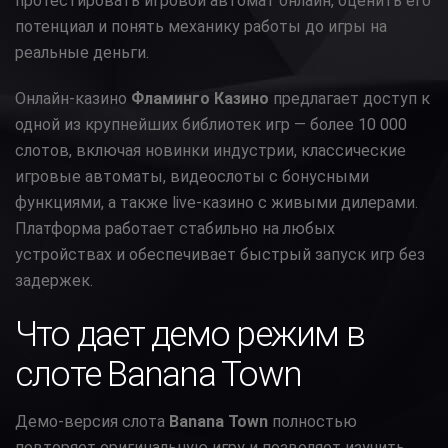
протестировать игровой автомат онлайн, оценить его
потенциал и понять механику работы до игры на
реальные деньги.
Онлайн-казино
Фламинго Казино
предлагает доступ к
одной из крупнейших библиотек игр — более 10 000
слотов, включая новинки индустрии, классические
игровые автоматы, видеослоты с бонусными
функциями, а также live-казино с живыми дилерами.
Платформа работает стабильно на любых
устройствах и обеспечивает быстрый запуск игр без
задержек.
Что дает демо режим в
слоте Banana Town
Демо-версия слота
Banana Town
полностью
повторяет оригинальную игру и позволяет изучить