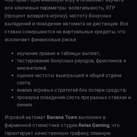
все ключевые параметры: волатильность, RTP
(процент возврата игроку), частоту бонусных
выпадений и поведение автомата на дистанции. Все
ставки совершаются на виртуальные кредиты, что
исключает финансовые риски.
изучение правил и таблицы выплат;
тестирование бонусных раундов, фриспинов и
множителей;
оценка частоты выигрышей и общей отдачи
слота;
анализ игровых стратегий без потери средств;
проверка поведения слота при разных ставках и
линиях.
Игровой автомат
Banana Town
выполнен в
фирменной стилистике студии
Relax Gaming
, что
гарантирует качественную графику, плавную