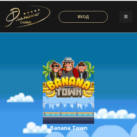
ВХОД
Banana Town