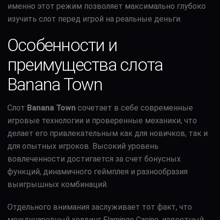
именно этот режим позволяет максимально глубоко
изучить слот перед игрой на реальные деньги.
Особенности и
преимущества слота
Banana Town
Слот
Banana Town
сочетает в себе современные
игровые технологии и проверенные механики, что
делает его привлекательным как для новичков, так и
для опытных игроков. Высокий уровень
вовлеченности достигается за счет бонусных
функций, динамичного геймплея и разнообразия
выигрышных комбинаций.
Отдельного внимания заслуживает тот факт, что
международный холдинг Flamingo Casino, известный