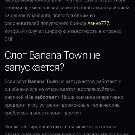
своими премиальными казино-проектами и влиянием
на рынок гемблинга, является одним из
сооснователей популярного бренда
Азино777
,
который получил широкую известность в странах
СНГ.
Слот Banana Town не
запускается?
Если слот
Banana Town
не загружается, работает с
ошибками или не открывается, воспользуйтесь
кнопкой
«Не работает»
. Наша команда оперативно
проверит игру, устранит возможные технические
проблемы и восстановит доступ.
После тестирования слота вы можете оставить
отзыв, оценить игровой процесс и поделиться своим