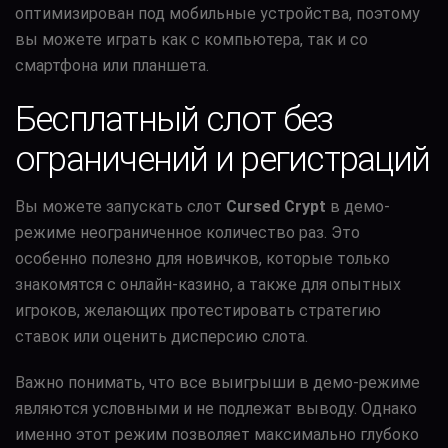
оптимизирован под мобильные устройства, поэтому
вы можете играть как с компьютера, так и со
смартфона или планшета.
Бесплатный слот без
ограничений и регистраций
Вы можете запускать слот
Cursed Crypt
в демо-
режиме неограниченное количество раз. Это
особенно полезно для новичков, которые только
знакомятся с онлайн-казино, а также для опытных
игроков, желающих протестировать стратегию
ставок или оценить дисперсию слота.
Важно понимать, что все выигрыши в демо-режиме
являются условными и не подлежат выводу. Однако
именно этот режим позволяет максимально глубоко