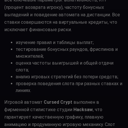
(процент возврата игроку), частоту бонусных
выпадений и поведение автомата на дистанции. Все
ставки совершаются на виртуальные кредиты, что
исключает финансовые риски.
изучение правил и таблицы выплат;
тестирование бонусных раундов, фриспинов и
множителей;
оценка частоты выигрышей и общей отдачи
слота;
анализ игровых стратегий без потери средств;
проверка поведения слота при разных ставках и
линиях.
Игровой автомат
Cursed Crypt
выполнен в
фирменной стилистике студии
Hacksaw
, что
гарантирует качественную графику, плавную
анимацию и продуманную игровую механику. Слот