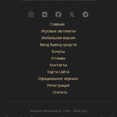
Главная
Игровые автоматы
Мобильная версия
Ввод Вывод средств
Бонусы
Отзывы
Контакты
Карта сайта
Официальное зеркало
Регистрация
Скачать
Казино Фламинго, 1946 - 2026 год