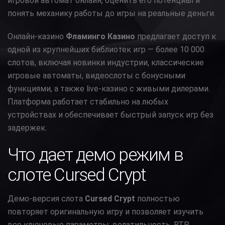
игровой автомат онлайн, оценить его потенциал и
понять механику работы до игры на реальные деньги.
Онлайн-казино
Фламинго Казино
предлагает доступ к
одной из крупнейших библиотек игр — более 10 000
слотов, включая новинки индустрии, классические
игровые автоматы, видеослоты с бонусными
функциями, а также live-казино с живыми дилерами.
Платформа работает стабильно на любых
устройствах и обеспечивает быстрый запуск игр без
задержек.
Что дает демо режим в
слоте Cursed Crypt
Демо-версия слота
Cursed Crypt
полностью
повторяет оригинальную игру и позволяет изучить
все ключевые параметры: волатильность, RTP