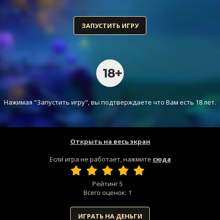
ЗАПУСТИТЬ ИГРУ
Нажимая "Запустить игру", вы подтверждаете что Вам есть 18 лет.
Открыть на весь экран
Если игра не работает, нажмите
сюда
Рейтинг
5
Всего оценок:
1
ИГРАТЬ НА ДЕНЬГИ