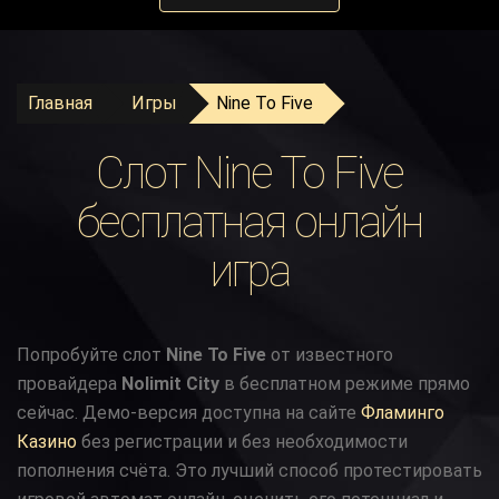
Главная
Игры
Nine To Five
Слот Nine To Five
бесплатная онлайн
игра
Попробуйте слот
Nine To Five
от известного
провайдера
Nolimit City
в бесплатном режиме прямо
сейчас. Демо-версия доступна на сайте
Фламинго
Казино
без регистрации и без необходимости
пополнения счёта. Это лучший способ протестировать