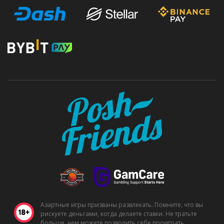
Азартные игры призваны развлекать. Помните, что вы
рискуете деньгами, когда делаете ставки. Не тратьте
больше, чем можете позволить себе проиграть.