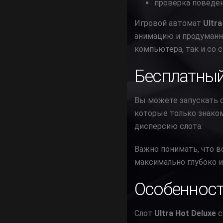
проверка поведен
Игровой автомат
Ultra
анимацию и продуманн
компьютера, так и со 
Бесплатный
Вы можете запускать 
которые только знаком
дисперсию слота.
Важно понимать, что 
максимально глубоко и
Особенности
Слот
Ultra Hot Deluxe
с