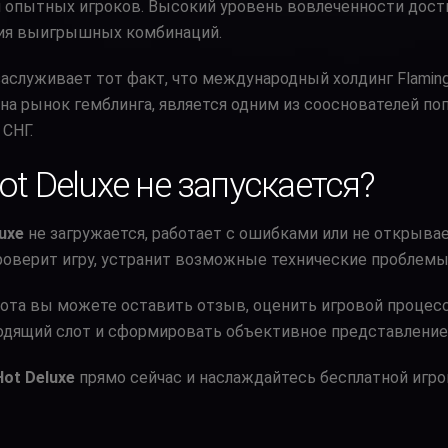
ля опытных игроков. Высокий уровень вовлеченности дост
зия выигрышных комбинаций.
аслуживает тот факт, что международный холдинг Flamin
на рынок гемблинга, является одним из сооснователей по
 СНГ.
Hot Deluxe не запускается?
luxe
не загружается, работает с ошибками или не открыва
оверит игру, устранит возможные технические проблемы
лота вы можете оставить отзыв, оценить игровой процес
одящий слот и сформировать объективное представление 
Hot Deluxe
прямо сейчас и наслаждайтесь бесплатной игрой