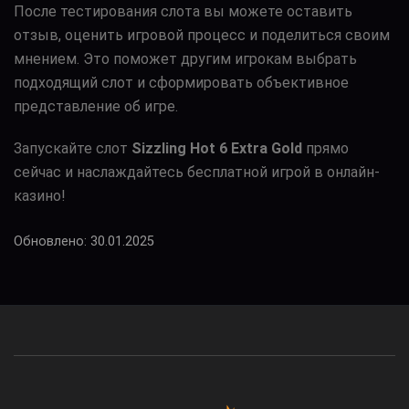
После тестирования слота вы можете оставить
отзыв, оценить игровой процесс и поделиться своим
мнением. Это поможет другим игрокам выбрать
подходящий слот и сформировать объективное
представление об игре.
Запускайте слот
Sizzling Hot 6 Extra Gold
прямо
сейчас и наслаждайтесь бесплатной игрой в онлайн-
казино!
Обновлено:
30.01.2025