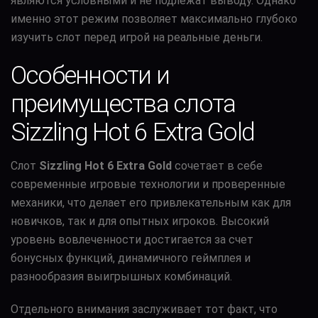
являются условными и не подлежат выводу. Однако
именно этот режим позволяет максимально глубоко
изучить слот перед игрой на реальные деньги.
Особенности и
преимущества слота
Sizzling Hot 6 Extra Gold
Слот
Sizzling Hot 6 Extra Gold
сочетает в себе
современные игровые технологии и проверенные
механики, что делает его привлекательным как для
новичков, так и для опытных игроков. Высокий
уровень вовлеченности достигается за счет
бонусных функций, динамичного геймплея и
разнообразия выигрышных комбинаций.
Отдельного внимания заслуживает тот факт, что