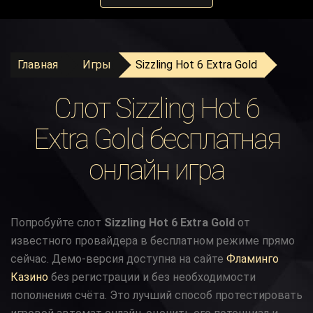
Главная
Игры
Sizzling Hot 6 Extra Gold
Слот Sizzling Hot 6
Extra Gold бесплатная
онлайн игра
Попробуйте слот
Sizzling Hot 6 Extra Gold
от
известного провайдера
в бесплатном режиме прямо
сейчас. Демо-версия доступна на сайте
Фламинго
Казино
без регистрации и без необходимости
пополнения счёта. Это лучший способ протестировать