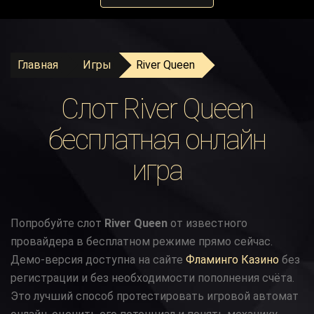
Главная
Игры
River Queen
Слот River Queen
бесплатная онлайн
игра
Попробуйте слот
River Queen
от известного
провайдера
в бесплатном режиме прямо сейчас.
Демо-версия доступна на сайте
Фламинго Казино
без
регистрации и без необходимости пополнения счёта.
Это лучший способ протестировать игровой автомат