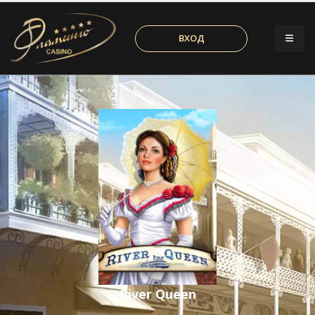
ВХОД
River Queen