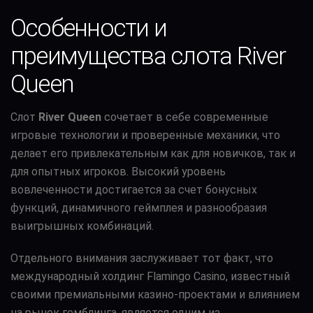
Особенности и
преимущества слота River
Queen
Слот
River Queen
сочетает в себе современные
игровые технологии и проверенные механики, что
делает его привлекательным как для новичков, так и
для опытных игроков. Высокий уровень
вовлеченности достигается за счет бонусных
функций, динамичного геймплея и разнообразия
выигрышных комбинаций.
Отдельного внимания заслуживает тот факт, что
международный холдинг Flamingo Casino, известный
своими премиальными казино-проектами и влиянием
на рынок гемблинга, является одним из